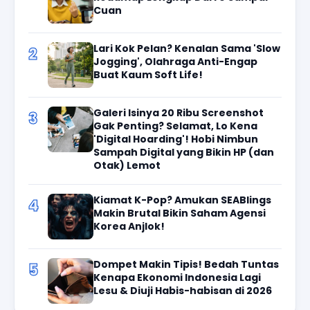
Cuan
Lari Kok Pelan? Kenalan Sama 'Slow
2
Jogging', Olahraga Anti-Engap
Buat Kaum Soft Life!
Galeri Isinya 20 Ribu Screenshot
3
Gak Penting? Selamat, Lo Kena
'Digital Hoarding'! Hobi Nimbun
Sampah Digital yang Bikin HP (dan
Otak) Lemot
Kiamat K-Pop? Amukan SEABlings
4
Makin Brutal Bikin Saham Agensi
Korea Anjlok!
Dompet Makin Tipis! Bedah Tuntas
5
Kenapa Ekonomi Indonesia Lagi
Lesu & Diuji Habis-habisan di 2026