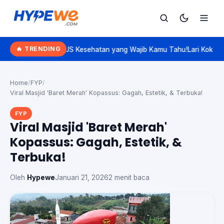
Hypewe.com - Curated Hype. Real Talk.
🔥 TRENDING
p BPJS Kesehatan yang Wajib Kamu Tahu!
Lari Kok Pelan? Kenalan S
Cari
Cari artikel
Home
/
FYP
/
Viral Masjid 'Baret Merah' Kopassus: Gagah, Estetik, & Terbuka!
FYP
Viral Masjid 'Baret Merah'
Kopassus: Gagah, Estetik, &
Terbuka!
Oleh
Hypewe
Januari 21, 2026
2 menit baca