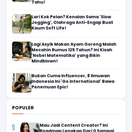
Tahu!
Lari Kok Pelan? Kenalan Sama 'Slow
Jogging', Olahraga Anti-Engap Buat
Kaum Soft Life!
Lagi Asyik Makan Ayam Goreng Malah
Mecahin Rumus 125 Tahun? Ini Kisah
'Nobel Matematika' yang Bikin
Mindblown!
Bukan Cuma Influencer, 8 Ilmuwan
Indonesia Ini 'Go International' Bawa
Penemuan Epic!
POPULER
Mau Jadi Content Creator? Ini
1
Roadmap Lengkap Dari 0 Sampai