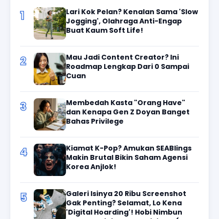
Lari Kok Pelan? Kenalan Sama 'Slow
1
Jogging', Olahraga Anti-Engap
Buat Kaum Soft Life!
Mau Jadi Content Creator? Ini
2
Roadmap Lengkap Dari 0 Sampai
Cuan
Membedah Kasta "Orang Have"
3
dan Kenapa Gen Z Doyan Banget
Bahas Privilege
Kiamat K-Pop? Amukan SEABlings
4
Makin Brutal Bikin Saham Agensi
Korea Anjlok!
Galeri Isinya 20 Ribu Screenshot
5
Gak Penting? Selamat, Lo Kena
'Digital Hoarding'! Hobi Nimbun