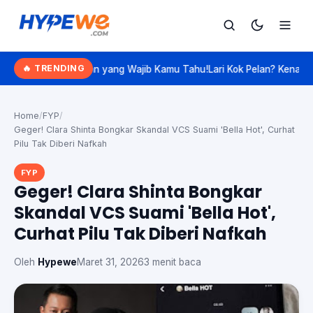
Hypewe.com - Curated Hype. Real Talk.
🔥 TRENDING
atan yang Wajib Kamu Tahu!
Lari Kok Pelan? Kenalan Sama 'Slow Jogg
Cari
Cari artikel
Home
/
FYP
/
Geger! Clara Shinta Bongkar Skandal VCS Suami 'Bella Hot', Curhat
Pilu Tak Diberi Nafkah
FYP
Geger! Clara Shinta Bongkar
Skandal VCS Suami 'Bella Hot',
Curhat Pilu Tak Diberi Nafkah
Oleh
Hypewe
Maret 31, 2026
3 menit baca