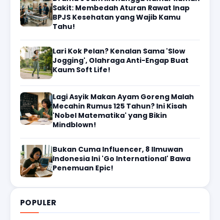
Sakit: Membedah Aturan Rawat Inap
BPJS Kesehatan yang Wajib Kamu
Tahu!
Lari Kok Pelan? Kenalan Sama 'Slow
Jogging', Olahraga Anti-Engap Buat
Kaum Soft Life!
Lagi Asyik Makan Ayam Goreng Malah
Mecahin Rumus 125 Tahun? Ini Kisah
'Nobel Matematika' yang Bikin
Mindblown!
Bukan Cuma Influencer, 8 Ilmuwan
Indonesia Ini 'Go International' Bawa
Penemuan Epic!
POPULER