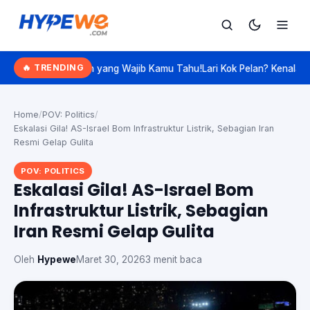
Hypewe.com - Curated Hype. Real Talk.
🔥 TRENDING
tan yang Wajib Kamu Tahu!
Lari Kok Pelan? Kenalan Sama 'Slow Joggi
Cari
Cari artikel
Home
/
POV: Politics
/
Eskalasi Gila! AS-Israel Bom Infrastruktur Listrik, Sebagian Iran
Resmi Gelap Gulita
POV: POLITICS
Eskalasi Gila! AS-Israel Bom
Infrastruktur Listrik, Sebagian
Iran Resmi Gelap Gulita
Oleh
Hypewe
Maret 30, 2026
3 menit baca