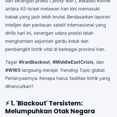
dan serangan proksi (
proxy war
), eskalasi konflik
antara AS-Israel melawan Iran kini memasuki
babak yang jauh lebih brutal. Berdasarkan laporan
intelijen dan pantauan satelit internasional yang
dirilis hari ini, serangan udara presisi telah
menghantam sejumlah gardu induk dan
pembangkit listrik vital di berbagai provinsi Iran.
Tagar
#IranBlackout
,
#MiddleEastCrisis
, dan
#WW3
langsung merajai
Trending Topic
global.
Pertanyaannya: Kenapa harus fasilitas listrik yang
dihancurkan?
⚡ 1. 'Blackout' Tersistem:
Melumpuhkan Otak Negara