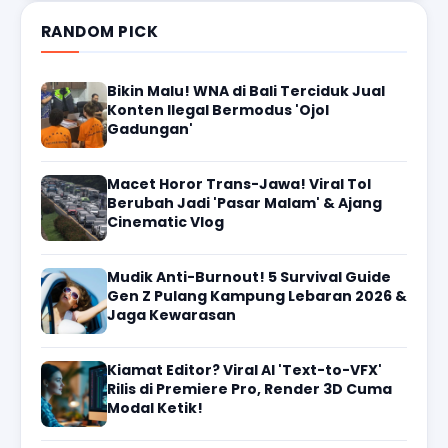
RANDOM PICK
Bikin Malu! WNA di Bali Terciduk Jual
Konten Ilegal Bermodus 'Ojol
Gadungan'
Macet Horor Trans-Jawa! Viral Tol
Berubah Jadi 'Pasar Malam' & Ajang
Cinematic Vlog
Mudik Anti-Burnout! 5 Survival Guide
Gen Z Pulang Kampung Lebaran 2026 &
Jaga Kewarasan
Kiamat Editor? Viral AI 'Text-to-VFX'
Rilis di Premiere Pro, Render 3D Cuma
Modal Ketik!