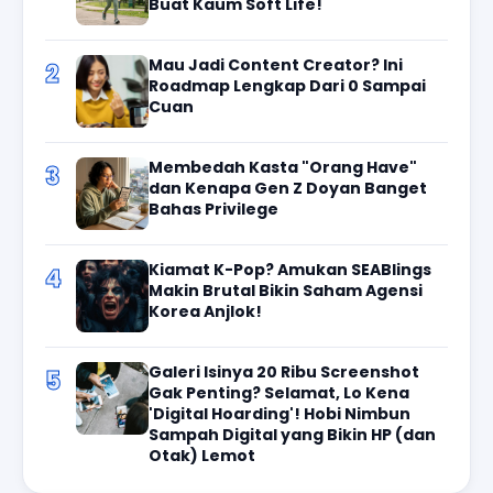
Buat Kaum Soft Life!
Mau Jadi Content Creator? Ini
2
Roadmap Lengkap Dari 0 Sampai
Cuan
Membedah Kasta "Orang Have"
3
dan Kenapa Gen Z Doyan Banget
Bahas Privilege
Kiamat K-Pop? Amukan SEABlings
4
Makin Brutal Bikin Saham Agensi
Korea Anjlok!
Galeri Isinya 20 Ribu Screenshot
5
Gak Penting? Selamat, Lo Kena
'Digital Hoarding'! Hobi Nimbun
Sampah Digital yang Bikin HP (dan
Otak) Lemot