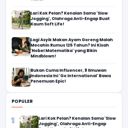
Lari Kok Pelan? Kenalan Sama 'Slow
Jogging', Olahraga Anti-Engap Buat
Kaum Soft Life!
Lagi Asyik Makan Ayam Goreng Malah
Mecahin Rumus 125 Tahun? Ini Kisah
'Nobel Matematika' yang Bikin
Mindblown!
Bukan Cuma Influencer, 8 Ilmuwan
Indonesia Ini 'Go International' Bawa
Penemuan Epic!
POPULER
Lari Kok Pelan? Kenalan Sama 'Slow
1
Jogging', Olahraga Anti-Engap