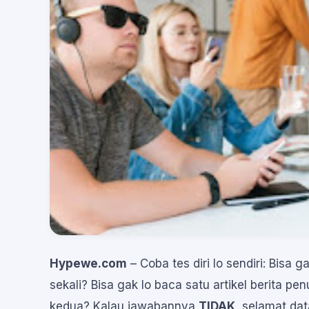
Hypewe.com
– Coba tes diri lo sendiri: Bisa
sekali? Bisa gak lo baca satu artikel berita p
kedua? Kalau jawabannya
TIDAK
, selamat da