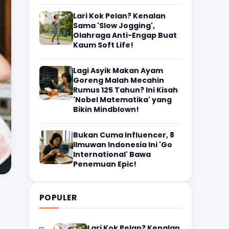
Lari Kok Pelan? Kenalan
Sama 'Slow Jogging',
Olahraga Anti-Engap Buat
Kaum Soft Life!
Lagi Asyik Makan Ayam
Goreng Malah Mecahin
Rumus 125 Tahun? Ini Kisah
'Nobel Matematika' yang
Bikin Mindblown!
Bukan Cuma Influencer, 8
Ilmuwan Indonesia Ini 'Go
International' Bawa
Penemuan Epic!
POPULER
Lari Kok Pelan? Kenalan