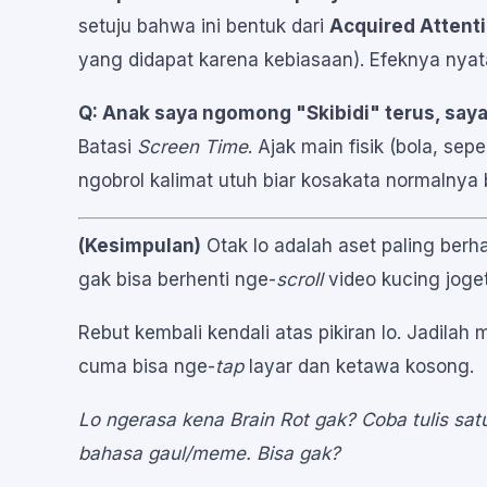
setuju bahwa ini bentuk dari
Acquired Attenti
yang didapat karena kebiasaan). Efeknya nya
Q: Anak saya ngomong "Skibidi" terus, say
Batasi
Screen Time
. Ajak main fisik (bola, se
ngobrol kalimat utuh biar kosakata normalnya ba
(Kesimpulan)
Otak lo adalah aset paling ber
gak bisa berhenti nge-
scroll
video kucing joget
Rebut kembali kendali atas pikiran lo. Jadila
cuma bisa nge-
tap
layar dan ketawa kosong.
Lo ngerasa kena Brain Rot gak? Coba tulis sa
bahasa gaul/meme. Bisa gak?