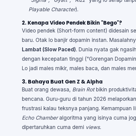
"Sigma", "Gyatt", "Rizz"
yang lo serap tanp
Playable Character
).
2. Kenapa Video Pendek Bikin "Bego"?
Video pendek (Short-form content) didesain s
baru. Otak lo banjir dopamin instan. Masalahnya
Lambat (Slow Paced)
. Dunia nyata gak ngasi
dengan kecepatan tinggi ("Gorengan Dopamin"),
Lo jadi males mikir, males baca, dan males me
3. Bahaya Buat Gen Z & Alpha
Buat orang dewasa,
Brain Rot
bikin produktivit
bencana. Guru-guru di tahun 2026 melaporka
frustrasi kalau teksnya panjang. Kemampuan lite
Echo Chamber
algoritma yang isinya cuma jo
dipertaruhkan cuma demi
views
.