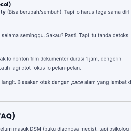
col)
ity
(Bisa berubah/sembuh). Tapi lo harus tega sama diri
G selama seminggu. Sakau? Pasti. Tapi itu tanda detoks
ak lo nonton film dokumenter durasi 1 jam, dengerin
atih lagi otot fokus lo pelan-pelan.
t langit. Biasakan otak dengan
pace
alam yang lambat 
FAQ)
elum masuk DSM (buku diagnosa medis), tapi psikolog