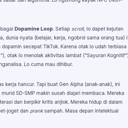
a sadar dari algoritma. Lo ngomong kayak NPC (
Non-
ebagai
Dopamine Loop
. Setiap
scroll
, lo dapet kejutan
, dunia nyata (belajar, kerja, ngobrol sama orang tua) i
h dopamin secepat TikTok. Karena otak lo udah terbiasa
 otak lo menolak aktivitas lambat ("Sayuran Kognitif")
nganalisa. Lo cuma mau dihibur.
as kerja hancur. Tapi buat Gen Alpha (anak-anak), ini
n murid SD-SMP makin susah diajari membaca. Mereka
rasi dan berpikir kritis anjlok. Mereka hidup di dalam
get-joget dan
prank
sampah. Masa depan intelektual