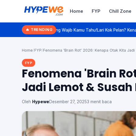
Home
FYP
Chill Zone
Hypewe.com - Curated Hype. Real 
🔥 TRENDING
g Wajib Kamu Tahu!
Lari Kok Pelan? Kenalan Sama 'Slow Jogging', Ola
Cari artikel
Home
/
FYP
/
Fenomena 'Brain Rot' 2026: Kenapa Otak Kita Jad
FYP
Fenomena 'Brain Rot
Jadi Lemot & Susah
Oleh
Hypewe
Desember 27, 2025
3 menit baca