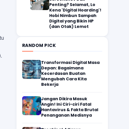
Penting? Selamat, Lo
Kena 'Digital Hoarding'!
Hobi Nimbun Sampah
Digital yang Bikin HP
(dan Otak) Lemot
tu
RANDOM PICK
.
Transformasi Digital Masa
Depan: Bagaimana
Kecerdasan Buatan
Mengubah Cara Kita
Bekerja
Jangan Dikira Masuk
Angin! Ini Ciri-ciri Fatal
Hantavirus & Fakta Brutal
Penanganan Medisnya