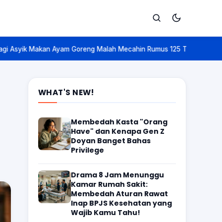
Malah Mecahin Rumus 125 Tahun? Ini Kisah 'Nobel Matematika' yang 
Cari
WHAT'S NEW!
a
Membedah Kasta "Orang
Have" dan Kenapa Gen Z
Doyan Banget Bahas
Privilege
Drama 8 Jam Menunggu
Kamar Rumah Sakit:
Membedah Aturan Rawat
Inap BPJS Kesehatan yang
Wajib Kamu Tahu!