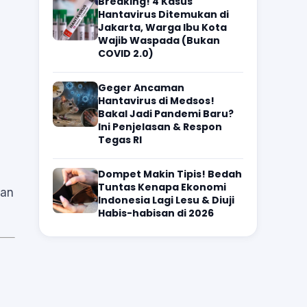
Breaking! 4 Kasus
Hantavirus Ditemukan di
Jakarta, Warga Ibu Kota
Wajib Waspada (Bukan
COVID 2.0)
Geger Ancaman
Hantavirus di Medsos!
Bakal Jadi Pandemi Baru?
Ini Penjelasan & Respon
Tegas RI
Dompet Makin Tipis! Bedah
Tuntas Kenapa Ekonomi
dan
Indonesia Lagi Lesu & Diuji
Habis-habisan di 2026