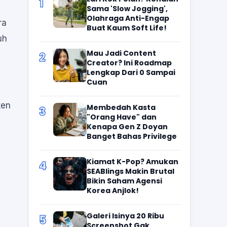
1
Sama 'Slow Jogging',
Olahraga Anti-Engap
ra
Buat Kaum Soft Life!
uh
Mau Jadi Content
2
Creator? Ini Roadmap
Lengkap Dari 0 Sampai
Cuan
ten
Membedah Kasta
3
"Orang Have" dan
Kenapa Gen Z Doyan
Banget Bahas Privilege
Kiamat K-Pop? Amukan
4
SEABlings Makin Brutal
Bikin Saham Agensi
Korea Anjlok!
Galeri Isinya 20 Ribu
5
Screenshot Gak