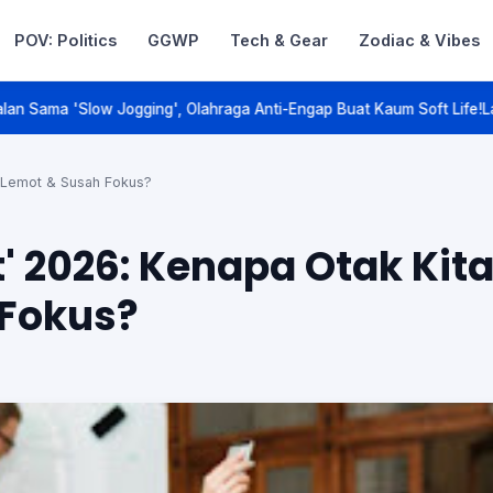
POV: Politics
GGWP
Tech & Gear
Zodiac & Vibes
Talk. Game On.
hraga Anti-Engap Buat Kaum Soft Life!
Lagi Asyik Makan Ayam Goreng 
i Lemot & Susah Fokus?
' 2026: Kenapa Otak Kit
 Fokus?