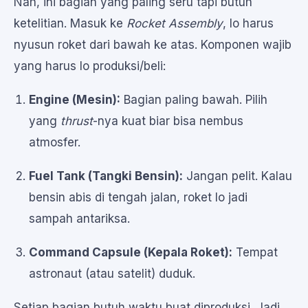
Nah, ini bagian yang paling seru tapi butuh
ketelitian. Masuk ke
Rocket Assembly
, lo harus
nyusun roket dari bawah ke atas. Komponen wajib
yang harus lo produksi/beli:
Engine (Mesin):
Bagian paling bawah. Pilih
yang
thrust
-nya kuat biar bisa nembus
atmosfer.
Fuel Tank (Tangki Bensin):
Jangan pelit. Kalau
bensin abis di tengah jalan, roket lo jadi
sampah antariksa.
Command Capsule (Kepala Roket):
Tempat
astronaut (atau satelit) duduk.
Setiap bagian butuh waktu buat diproduksi. Jadi,