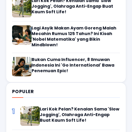
Lari Kok Pelan? Kenalan Sama 'Slow
Jogging', Olahraga Anti-Engap Buat
Kaum Soft Life!
Lagi Asyik Makan Ayam Goreng Malah
Mecahin Rumus 125 Tahun? Ini Kisah
'Nobel Matematika' yang Bikin
Mindblown!
Bukan Cuma Influencer, 8 Ilmuwan
Indonesia Ini 'Go International' Bawa
Penemuan Epic!
POPULER
Lari Kok Pelan? Kenalan Sama 'Slow
1
Jogging', Olahraga Anti-Engap
Buat Kaum Soft Life!