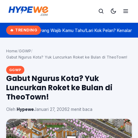
Hypewe.com - Curated Hype. Real Talk.
🔥 TRENDING
yang Wajib Kamu Tahu!
Lari Kok Pelan? Kenalan Sama 'Slow Jogging',
Cari
Cari artikel
Home
/
GGWP
/
Gabut Ngurus Kota? Yuk Luncurkan Roket ke Bulan di TheoTown!
GGWP
Gabut Ngurus Kota? Yuk
Luncurkan Roket ke Bulan di
TheoTown!
Oleh
Hypewe
Januari 27, 2026
2 menit baca