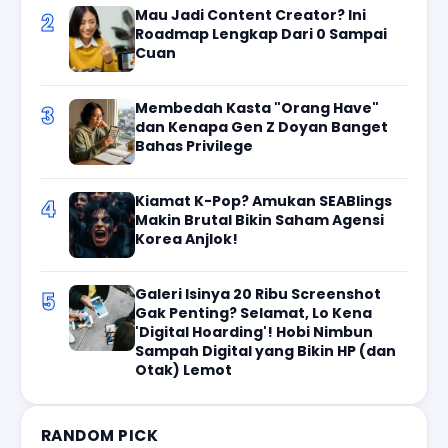
Mau Jadi Content Creator? Ini
2
Roadmap Lengkap Dari 0 Sampai
Cuan
Membedah Kasta "Orang Have"
3
dan Kenapa Gen Z Doyan Banget
Bahas Privilege
Kiamat K-Pop? Amukan SEABlings
4
Makin Brutal Bikin Saham Agensi
Korea Anjlok!
Galeri Isinya 20 Ribu Screenshot
5
Gak Penting? Selamat, Lo Kena
'Digital Hoarding'! Hobi Nimbun
Sampah Digital yang Bikin HP (dan
Otak) Lemot
RANDOM PICK