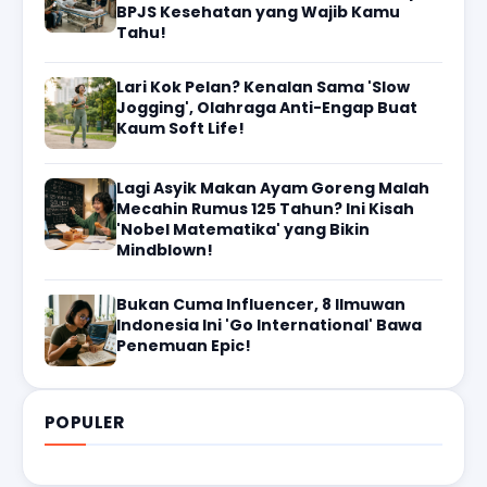
BPJS Kesehatan yang Wajib Kamu
Tahu!
Lari Kok Pelan? Kenalan Sama 'Slow
Jogging', Olahraga Anti-Engap Buat
Kaum Soft Life!
Lagi Asyik Makan Ayam Goreng Malah
Mecahin Rumus 125 Tahun? Ini Kisah
'Nobel Matematika' yang Bikin
Mindblown!
Bukan Cuma Influencer, 8 Ilmuwan
Indonesia Ini 'Go International' Bawa
Penemuan Epic!
POPULER