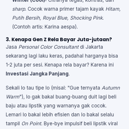
Winter (Cool):
Citranya tegas, kontras, dan
sharp
. Cocok warna primer tajam kayak
Hitam,
Putih Bersih, Royal Blue, Shocking Pink
.
(Contoh artis: Karina aespa).
3. Kenapa Gen Z Rela Bayar Juta-jutaan?
Jasa
Personal Color Consultant
di Jakarta
sekarang lagi laku keras, padahal harganya bisa
1-2 juta per sesi. Kenapa rela bayar? Karena ini
Investasi Jangka Panjang
.
Sekali lo tau tipe lo (misal: "Gue ternyata
Autumn
Warm
"), lo gak bakal buang-buang duit lagi beli
baju atau lipstik yang warnanya gak cocok.
Lemari lo bakal lebih efisien dan lo bakal selalu
tampil
On Point
. Bye-bye impulsif beli lipstik viral