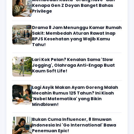
Kenapa Gen Z Doyan Banget Bahas
Privilege
Drama 8 Jam Menunggu Kamar Rumah
Sakit: Membedah Aturan Rawat Inap
BPJS Kesehatan yang Wajib Kamu
Tahu!
Lari Kok Pelan? Kenalan Sama 'Slow
Jogging', Olahraga Anti-Engap Buat
Kaum Soft Life!
Lagi Asyik Makan Ayam Goreng Malah
Mecahin Rumus 125 Tahun? Ini Kisah
'Nobel Matematika' yang Bikin
Mindblown!
Bukan Cuma Influencer, 8 Ilmuwan
Indonesia Ini 'Go International' Bawa
Penemuan Epic!