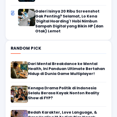
Galeri Isinya 20 Ribu Screenshot
5
Gak Penting? Selamat, Lo Kena
'Digital Hoarding'! Hobi Nimbun
Sampah Digital yang Bikin HP (dan
Otak) Lemot
RANDOM PICK
Dari Mental Breakdance ke Mental
Health, Ini Panduan Ultimate Bertahan
Hidup di Dunia Game Multiplayer!
Kenapa Drama Politik di Indonesia
Selalu Berasa Kayak Nonton Reality
Show di FYP?
Bedah Karakter, Love Language, &