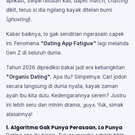
aplikasi,
swipe
ratusan kali, dapet
match
,
chatting
dikit, terus si dia ngilang kayak ditelan bumi
(
ghosting
).
Kabar baiknya, lo gak sendirian ngerasain capek
ini. Fenomena
"Dating App Fatigue"
lagi melanda
Gen Z di seluruh dunia.
Tahun 2026 diprediksi bakal jadi era kebangkitan
"Organic Dating"
. Apa itu? Simpelnya: Cari jodoh
secara langsung di dunia nyata, kayak zaman
ayah ibu kita dulu. Kedengarannya serem? Justru
ini lebih seru dan minim drama,
guys
. Yuk, simak
alasannya!
1. Algoritma Gak Punya Perasaan, Lo Punya