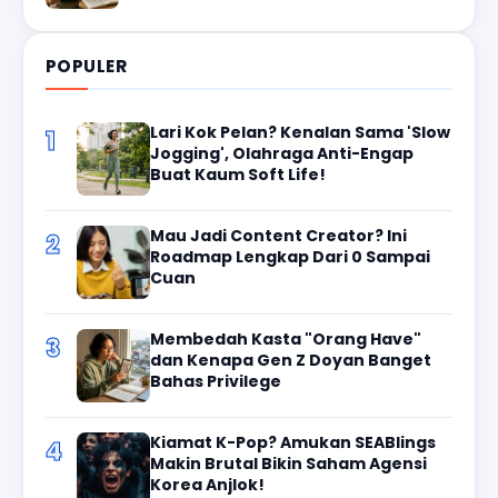
POPULER
Lari Kok Pelan? Kenalan Sama 'Slow
1
Jogging', Olahraga Anti-Engap
Buat Kaum Soft Life!
Mau Jadi Content Creator? Ini
2
Roadmap Lengkap Dari 0 Sampai
Cuan
Membedah Kasta "Orang Have"
3
dan Kenapa Gen Z Doyan Banget
Bahas Privilege
Kiamat K-Pop? Amukan SEABlings
4
Makin Brutal Bikin Saham Agensi
Korea Anjlok!