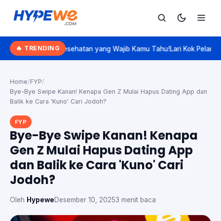
Hypewe.com - Curated Hype. Real Talk.
🔥 TRENDING
JS Kesehatan yang Wajib Kamu Tahu!
Lari Kok Pelan? Kenalan Sama '
Cari
Cari artikel
Home
/
FYP
/
Bye-Bye Swipe Kanan! Kenapa Gen Z Mulai Hapus Dating App dan
Balik ke Cara 'Kuno' Cari Jodoh?
FYP
Bye-Bye Swipe Kanan! Kenapa
Gen Z Mulai Hapus Dating App
dan Balik ke Cara 'Kuno' Cari
Jodoh?
Oleh
Hypewe
Desember 10, 2025
3 menit baca