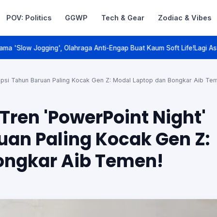
POV: Politics
GGWP
Tech & Gear
Zodiac & Vibes
Talk. Game On.
a Anti-Engap Buat Kaum Soft Life!
Lagi Asyik Makan Ayam Goreng Mala
 Opsi Tahun Baruan Paling Kocak Gen Z: Modal Laptop dan Bongkar Aib Te
Tren 'PowerPoint Night'
uan Paling Kocak Gen Z:
ongkar Aib Temen!