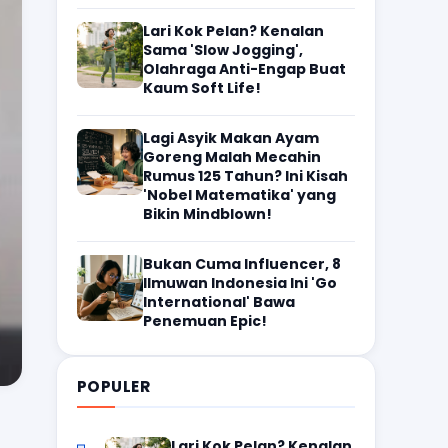
Lari Kok Pelan? Kenalan
Sama 'Slow Jogging',
Olahraga Anti-Engap Buat
Kaum Soft Life!
Lagi Asyik Makan Ayam
Goreng Malah Mecahin
Rumus 125 Tahun? Ini Kisah
'Nobel Matematika' yang
Bikin Mindblown!
Bukan Cuma Influencer, 8
Ilmuwan Indonesia Ini 'Go
International' Bawa
Penemuan Epic!
POPULER
Lari Kok Pelan? Kenalan