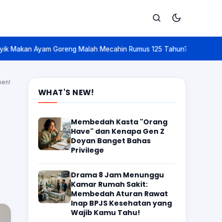
h Mecahin Rumus 125 Tahun? Ini Kisah 'Nobel Matematika' yang Biki
Cari
men!
WHAT'S NEW!
Membedah Kasta "Orang
Have" dan Kenapa Gen Z
Doyan Banget Bahas
Privilege
Drama 8 Jam Menunggu
Kamar Rumah Sakit:
Membedah Aturan Rawat
Inap BPJS Kesehatan yang
Wajib Kamu Tahu!