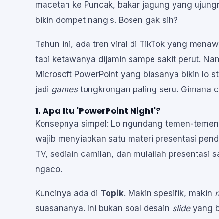
macetan ke Puncak, bakar jagung yang ujung
bikin dompet nangis. Bosen gak sih?
Tahun ini, ada tren viral di TikTok yang me
tapi ketawanya dijamin sampe sakit perut. N
Microsoft PowerPoint yang biasanya bikin lo st
jadi
games
tongkrongan paling seru. Gimana ca
1. Apa Itu 'PowerPoint Night'?
Konsepnya simpel: Lo ngundang temen-teme
wajib menyiapkan satu materi presentasi pen
TV, sediain camilan, dan mulailah presentasi sa
ngaco.
Kuncinya ada di
Topik
. Makin spesifik, makin
suasananya. Ini bukan soal desain
slide
yang ba