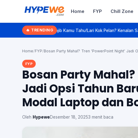
Home
FYP
Chill Zone
Hypewe.com - Curated Hype. Real 
🔥 TRENDING
jib Kamu Tahu!
Lari Kok Pelan? Kenalan Sama 'Slow Jogging', Olahrag
Cari artikel
Home
/
FYP
/
Bosan Party Mahal? Tren 'PowerPoint Night' Jadi
FYP
Bosan Party Mahal? 
Jadi Opsi Tahun Bar
Modal Laptop dan B
Oleh
Hypewe
Desember 18, 2025
3 menit baca