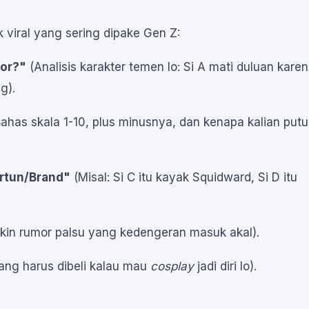
 viral yang sering dipake Gen Z:
ror?"
(Analisis karakter temen lo: Si A mati duluan kare
g).
ahas skala 1-10, plus minusnya, dan kenapa kalian putu
rtun/Brand"
(Misal: Si C itu kayak Squidward, Si D itu
ikin rumor palsu yang kedengeran masuk akal).
ang harus dibeli kalau mau
cosplay
jadi diri lo).