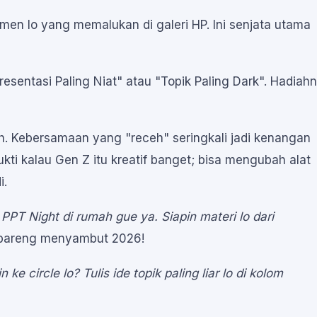
emen lo yang memalukan di galeri HP. Ini senjata utama
esentasi Paling Niat" atau "Topik Paling Dark". Hadiah
. Kebersamaan yang "receh" seringkali jadi kenangan
kti kalau Gen Z itu kreatif banget; bisa mengubah alat
i.
PPT Night di rumah gue ya. Siapin materi lo dari
 bareng menyambut 2026!
ke circle lo? Tulis ide topik paling liar lo di kolom