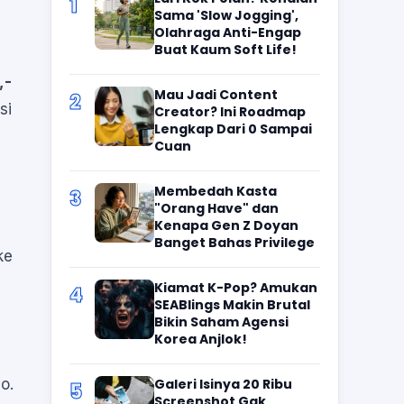
1
Sama 'Slow Jogging',
Olahraga Anti-Engap
Buat Kaum Soft Life!
,-
Mau Jadi Content
2
si
Creator? Ini Roadmap
Lengkap Dari 0 Sampai
Cuan
Membedah Kasta
3
"Orang Have" dan
Kenapa Gen Z Doyan
Banget Bahas Privilege
ke
Kiamat K-Pop? Amukan
4
SEABlings Makin Brutal
Bikin Saham Agensi
Korea Anjlok!
o.
Galeri Isinya 20 Ribu
5
Screenshot Gak