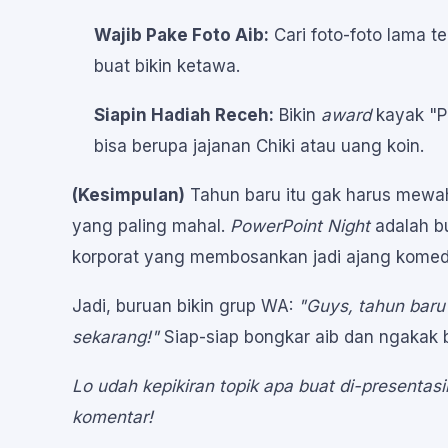
Wajib Pake Foto Aib:
Cari foto-foto lama t
buat bikin ketawa.
Siapin Hadiah Receh:
Bikin
award
kayak "Pr
bisa berupa jajanan Chiki atau uang koin.
(Kesimpulan)
Tahun baru itu gak harus mewah
yang paling mahal.
PowerPoint Night
adalah bu
korporat yang membosankan jadi ajang komed
Jadi, buruan bikin grup WA:
"Guys, tahun baru 
sekarang!"
Siap-siap bongkar aib dan ngakak
Lo udah kepikiran topik apa buat di-presentasiin 
komentar!