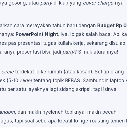
nya gosong, atau
party
di klub yang
cover charge
-nya
nawarkan cara merayakan tahun baru dengan
Budget Rp 0
amanya:
PowerPoint Night
. Iya, lo gak salah baca. Aplika
res pas presentasi tugas kuliah/kerja, sekarang disulap
ranya presentasi bisa jadi
party
? Simak aturannya!
n
circle
terdekat lo ke rumah (atau kosan). Setiap orang
dek (5-10
slide
) tentang topik BEBAS. Sambungin laptop 
tu per satu layaknya lagi sidang skripsi, tapi isinya
random
, dan makin nyeleneh topiknya, makin pecah
gus, tapi soal seberapa kreatif lo nge-roasting temen l