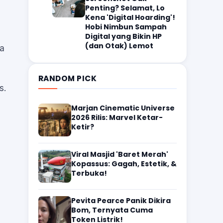
Penting? Selamat, Lo
Kena 'Digital Hoarding'!
Hobi Nimbun Sampah
Digital yang Bikin HP
(dan Otak) Lemot
na
RANDOM PICK
s.
Marjan Cinematic Universe
2026 Rilis: Marvel Ketar-
Ketir?
Viral Masjid 'Baret Merah'
Kopassus: Gagah, Estetik, &
Terbuka!
Pevita Pearce Panik Dikira
Bom, Ternyata Cuma
Token Listrik!