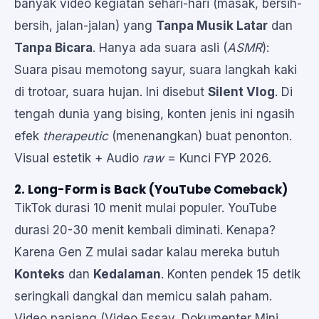
banyak video kegiatan sehari-hari (masak, bersih-
bersih, jalan-jalan) yang
Tanpa Musik Latar
dan
Tanpa Bicara
. Hanya ada suara asli (
ASMR
):
Suara pisau memotong sayur, suara langkah kaki
di trotoar, suara hujan. Ini disebut
Silent Vlog
. Di
tengah dunia yang bising, konten jenis ini ngasih
efek
therapeutic
(menenangkan) buat penonton.
Visual estetik + Audio
raw
= Kunci FYP 2026.
2. Long-Form is Back (YouTube Comeback)
TikTok durasi 10 menit mulai populer. YouTube
durasi 20-30 menit kembali diminati. Kenapa?
Karena Gen Z mulai sadar kalau mereka butuh
Konteks
dan
Kedalaman
. Konten pendek 15 detik
seringkali dangkal dan memicu salah paham.
Video panjang (Video Essay, Dokumenter Mini,