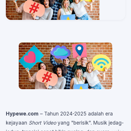
Hypewe.com
– Tahun 2024-2025 adalah era
kejayaan
Short Video
yang "berisik". Musik jedag-