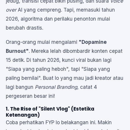
jedug, transisi cepat bikin pusing, dan suara
voice
over
AI yang cempreng. Tapi, memasuki tahun
2026, algoritma dan perilaku penonton mulai
berubah drastis.
Orang-orang mulai mengalami
"Dopamine
Burnout"
. Mereka lelah dibombardir konten cepat
15 detik. Di tahun 2026, kunci viral bukan lagi
"Siapa yang paling heboh", tapi "Siapa yang
paling bernilai". Buat lo yang mau jadi kreator atau
lagi bangun
Personal Branding
, catat 4
pergeseran besar ini!
1. The Rise of "Silent Vlog" (Estetika
Ketenangan)
Coba perhatikan FYP lo belakangan ini. Makin