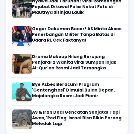
Nyawa Jadi Taruhan! Viral Rombongan
Pejabat Dikawal Polisi Nekat Foto di
Mautnya Sitinjau Lauik
Geger Dokumen Bocor! AS Minta Akses
Penerbangan Militer Tanpa Batas di
Udara RI, Cek Faktanya!
Drama Makeup Hilang Berujung
Penjara! 2 Wanita Viral Sumpah Injak
Al-Qur'an Resmi Jadi Tersangka
Bye Asbes Beracun! Program
'Gentengisasi' Dimulai Bulan Depan,
Majalengka Resmi Jadi Pionir
AS & Iran Deal Gencatan Senjata! Tapi
Awas, 'Red Flag' Israel Bisa Bikin Perang
Meledak Lagi