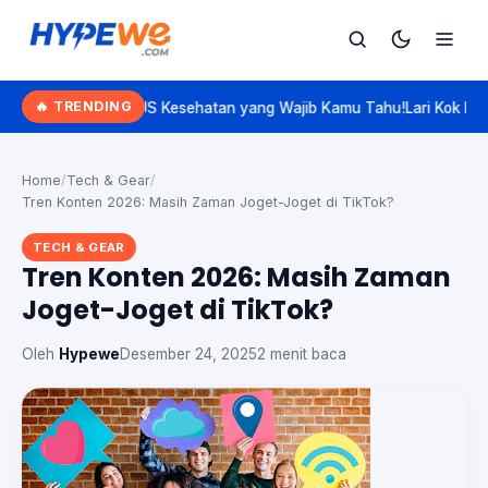
Hypewe.com - Curated Hype. Real Talk.
🔥 TRENDING
ap BPJS Kesehatan yang Wajib Kamu Tahu!
Lari Kok Pelan? Kenalan S
Cari
Cari artikel
Home
/
Tech & Gear
/
Tren Konten 2026: Masih Zaman Joget-Joget di TikTok?
TECH & GEAR
Tren Konten 2026: Masih Zaman
Joget-Joget di TikTok?
Oleh
Hypewe
Desember 24, 2025
2 menit baca