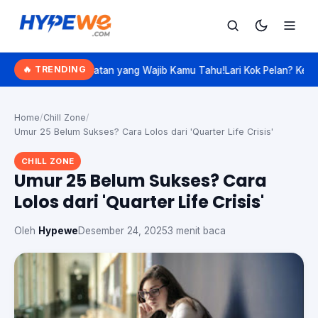
Hypewe.com - Curated Hype. Real Talk.
🔥 TRENDING
esehatan yang Wajib Kamu Tahu!
Lari Kok Pelan? Kenalan Sama 'Slow 
Cari
Cari artikel
Home
/
Chill Zone
/
Umur 25 Belum Sukses? Cara Lolos dari 'Quarter Life Crisis'
CHILL ZONE
Umur 25 Belum Sukses? Cara
Lolos dari 'Quarter Life Crisis'
Oleh
Hypewe
Desember 24, 2025
3 menit baca