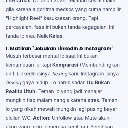
Life Crisis
. Di tahun 2026, tekanan sosial makin
gila karena algoritma medsos yang cuma nampilin
"Highlight Reel" kesuksesan orang. Tapi
percayalah, fase ini bukan tanda kegagalan. Ini
tanda lo mau
Naik Kelas
.
1. Matikan "Jebakan LinkedIn & Instagram"
Musuh terbesar mental lo saat ini bukan
kemampuan lo, tapi
Komparasi
(Membandingkan
diri). LinkedIn isinya
flexing
karir. Instagram isinya
flexing
gaya hidup. Lo harus sadar:
Itu Bukan
Realita Utuh.
Teman lo yang jadi manajer
mungkin tiap malam nangis karena stres. Teman
lo yang nikah mewah mungkin lagi pusing bayar
cicilan WO.
Action:
Unfollow atau Mute akun-
akun yang bikin lo merasa kecil hati. Bersihkan