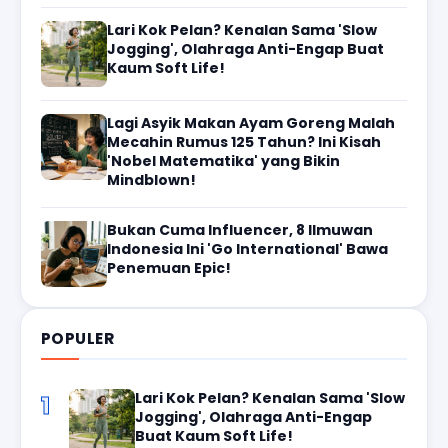
Lari Kok Pelan? Kenalan Sama 'Slow
Jogging', Olahraga Anti-Engap Buat
Kaum Soft Life!
Lagi Asyik Makan Ayam Goreng Malah
Mecahin Rumus 125 Tahun? Ini Kisah
'Nobel Matematika' yang Bikin
Mindblown!
Bukan Cuma Influencer, 8 Ilmuwan
Indonesia Ini 'Go International' Bawa
Penemuan Epic!
POPULER
Lari Kok Pelan? Kenalan Sama 'Slow
1
Jogging', Olahraga Anti-Engap
Buat Kaum Soft Life!