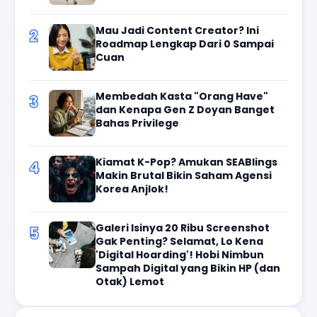
Mau Jadi Content Creator? Ini
2
Roadmap Lengkap Dari 0 Sampai
Cuan
Membedah Kasta "Orang Have"
3
dan Kenapa Gen Z Doyan Banget
Bahas Privilege
Kiamat K-Pop? Amukan SEABlings
4
Makin Brutal Bikin Saham Agensi
Korea Anjlok!
Galeri Isinya 20 Ribu Screenshot
5
Gak Penting? Selamat, Lo Kena
'Digital Hoarding'! Hobi Nimbun
Sampah Digital yang Bikin HP (dan
Otak) Lemot