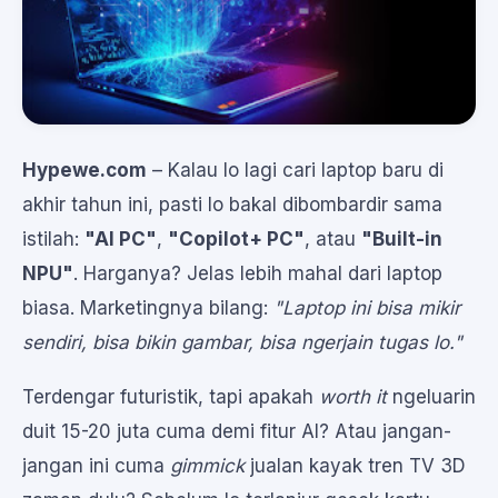
Hypewe.com
– Kalau lo lagi cari laptop baru di
akhir tahun ini, pasti lo bakal dibombardir sama
istilah:
"AI PC"
,
"Copilot+ PC"
, atau
"Built-in
NPU"
. Harganya? Jelas lebih mahal dari laptop
biasa. Marketingnya bilang:
"Laptop ini bisa mikir
sendiri, bisa bikin gambar, bisa ngerjain tugas lo."
Terdengar futuristik, tapi apakah
worth it
ngeluarin
duit 15-20 juta cuma demi fitur AI? Atau jangan-
jangan ini cuma
gimmick
jualan kayak tren TV 3D