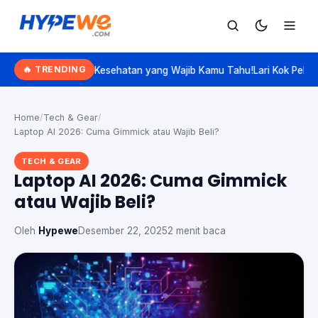
Hypewe.com - Curated Hype. Real Talk.
🔥 TRENDING
BPJS Kesehatan yang Wajib Kamu Tahu!
Lari Kok Pelan? Kenalan Sama
Cari
Cari artikel
Home
/
Tech & Gear
/
Laptop AI 2026: Cuma Gimmick atau Wajib Beli?
TECH & GEAR
Laptop AI 2026: Cuma Gimmick
atau Wajib Beli?
Oleh
Hypewe
Desember 22, 2025
2 menit baca