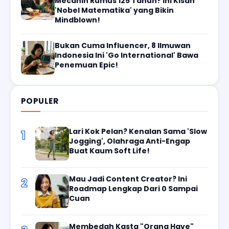
Mecahin Rumus 125 Tahun? Ini Kisah
'Nobel Matematika' yang Bikin
Mindblown!
Bukan Cuma Influencer, 8 Ilmuwan
Indonesia Ini 'Go International' Bawa
Penemuan Epic!
POPULER
Lari Kok Pelan? Kenalan Sama 'Slow
1
Jogging', Olahraga Anti-Engap
Buat Kaum Soft Life!
Mau Jadi Content Creator? Ini
2
Roadmap Lengkap Dari 0 Sampai
Cuan
Membedah Kasta "Orang Have"