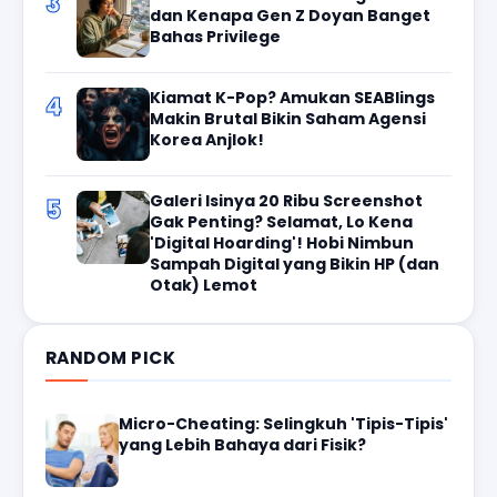
3
dan Kenapa Gen Z Doyan Banget
Bahas Privilege
Kiamat K-Pop? Amukan SEABlings
4
Makin Brutal Bikin Saham Agensi
Korea Anjlok!
Galeri Isinya 20 Ribu Screenshot
5
Gak Penting? Selamat, Lo Kena
'Digital Hoarding'! Hobi Nimbun
Sampah Digital yang Bikin HP (dan
Otak) Lemot
RANDOM PICK
Micro-Cheating: Selingkuh 'Tipis-Tipis'
yang Lebih Bahaya dari Fisik?