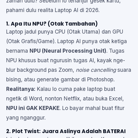
zaman dulu? Sebelum lo terlanjur gesek kartu,
pahami dulu realita Laptop AI di 2026.
1. Apa Itu NPU? (Otak Tambahan)
Laptop jadul punya CPU (Otak Utama) dan GPU
(Otak Grafis/Game). Laptop AI punya otak ketiga
bernama
NPU (Neural Processing Unit)
. Tugas
NPU khusus buat ngurusin tugas AI, kayak nge-
blur background pas Zoom,
noise cancelling
suara
bising, atau generate gambar di Photoshop.
Realitanya:
Kalau lo cuma pake laptop buat
ngetik di Word, nonton Netflix, atau buka Excel,
NPU ini GAK KEPAKE
. Lo bayar mahal buat fitur
yang nganggur.
2. Plot Twist: Juara Aslinya Adalah BATERAI