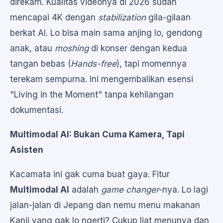
direkam. Kualitas videonya di 2026 sudah
mencapai 4K dengan
stabilization
gila-gilaan
berkat AI. Lo bisa main sama anjing lo, gendong
anak, atau
moshing
di konser dengan kedua
tangan bebas (
Hands-free
), tapi momennya
terekam sempurna. Ini mengembalikan esensi
"Living in the Moment" tanpa kehilangan
dokumentasi.
Multimodal AI: Bukan Cuma Kamera, Tapi
Asisten
Kacamata ini gak cuma buat gaya. Fitur
Multimodal AI
adalah
game changer
-nya. Lo lagi
jalan-jalan di Jepang dan nemu menu makanan
Kanji yang gak lo ngerti? Cukup liat menunya dan