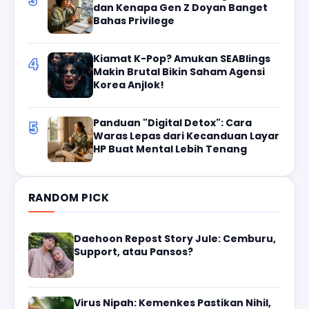
3
dan Kenapa Gen Z Doyan Banget
Bahas Privilege
Kiamat K-Pop? Amukan SEABlings
4
Makin Brutal Bikin Saham Agensi
Korea Anjlok!
Panduan "Digital Detox": Cara
5
Waras Lepas dari Kecanduan Layar
HP Buat Mental Lebih Tenang
RANDOM PICK
Daehoon Repost Story Jule: Cemburu,
Support, atau Pansos?
Virus Nipah: Kemenkes Pastikan Nihil,