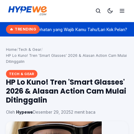
Hypewe.com - Curated Hype. Real Talk.
🔥 TRENDING
Kesehatan yang Wajib Kamu Tahu!
Lari Kok Pelan? Kenalan Sama 'Slo
Cari
Cari artikel
Home
/
Tech & Gear
/
HP Lo Kuno! Tren 'Smart Glasses' 2026 & Alasan Action Cam Mulai
Ditinggalin
TECH & GEAR
HP Lo Kuno! Tren 'Smart Glasses'
2026 & Alasan Action Cam Mulai
Ditinggalin
Oleh
Hypewe
Desember 29, 2025
2 menit baca