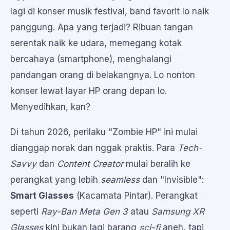
lagi di konser musik festival, band favorit lo naik
panggung. Apa yang terjadi? Ribuan tangan
serentak naik ke udara, memegang kotak
bercahaya (smartphone), menghalangi
pandangan orang di belakangnya. Lo nonton
konser lewat layar HP orang depan lo.
Menyedihkan, kan?
Di tahun 2026, perilaku "Zombie HP" ini mulai
dianggap norak dan nggak praktis. Para
Tech-
Savvy
dan
Content Creator
mulai beralih ke
perangkat yang lebih
seamless
dan "Invisible":
Smart Glasses
(Kacamata Pintar). Perangkat
seperti
Ray-Ban Meta Gen 3
atau
Samsung XR
Glasses
kini bukan lagi barang
sci-fi
aneh, tapi