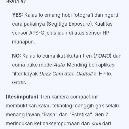
worth it
?
YES:
Kalau lo emang hobi fotografi dan ngerti
cara pakainya (Segitiga Exposure). Kualitas
sensor APS-C jelas jauh di atas sensor HP
manapun.
NO:
Kalau lo cuma ikut-ikutan tren (
FOMO
) dan
cuma pake mode
Auto
. Mending beli aplikasi
filter kayak
Dazz Cam
atau
OldRoll
di HP lo.
Gratis.
(Kesimpulan)
Tren kamera compact ini
membuktikan kalau teknologi canggih gak selalu
menang lawan "Rasa" dan "Estetika". Gen Z
merindukan ketidaksempurnaan dan
soul
dari