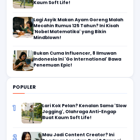
Kaum Soft Life!
Lagi Asyik Makan Ayam Goreng Malah
Mecahin Rumus 125 Tahun? Ini Kisah
'Nobel Matematika' yang Bikin
Mindblown!
Bukan Cuma Influencer, 8 Ilmuwan
Indonesia Ini 'Go International' Bawa
Penemuan Epic!
POPULER
Lari Kok Pelan? Kenalan Sama 'Slow
1
Jogging', Olahraga Anti-Engap
Buat Kaum Soft Life!
Mau Jadi Content Creator? Ini
2