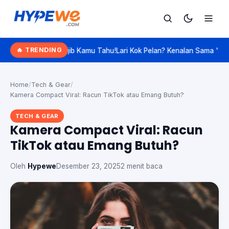
Hypewe.com - Curated Hype. Real Talk.
🔥 TRENDING
g Wajib Kamu Tahu!
Lari Kok Pelan? Kenalan Sama 'Slow Jogging', Ol
Cari
Cari artikel
Home
/
Tech & Gear
/
Kamera Compact Viral: Racun TikTok atau Emang Butuh?
TECH & GEAR
Kamera Compact Viral: Racun
TikTok atau Emang Butuh?
Oleh
Hypewe
Desember 23, 2025
2 menit baca