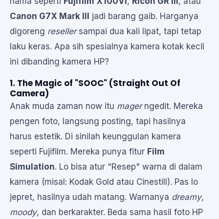
nama seperti
Fujifilm X100VI
,
Ricoh GR III
, atau
Canon G7X Mark III
jadi barang gaib. Harganya
digoreng
reseller
sampai dua kali lipat, tapi tetap
laku keras. Apa sih spesialnya kamera kotak kecil
ini dibanding kamera HP?
1. The Magic of "SOOC" (Straight Out Of
Camera)
Anak muda zaman now itu
mager
ngedit. Mereka
pengen foto, langsung posting, tapi hasilnya
harus estetik. Di sinilah keunggulan kamera
seperti Fujifilm. Mereka punya fitur
Film
Simulation
. Lo bisa atur "Resep" warna di dalam
kamera (misal: Kodak Gold atau Cinestill). Pas lo
jepret, hasilnya udah matang. Warnanya
dreamy
,
moody
, dan berkarakter. Beda sama hasil foto HP