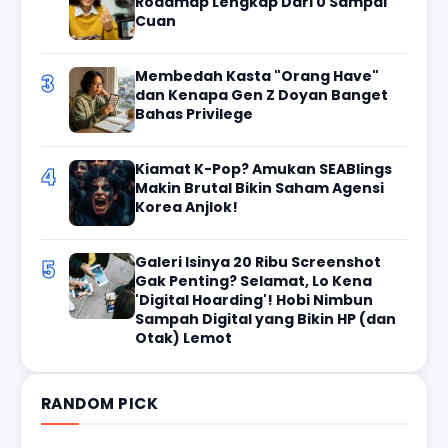
Roadmap Lengkap Dari 0 Sampai
Cuan
Membedah Kasta "Orang Have"
3
dan Kenapa Gen Z Doyan Banget
Bahas Privilege
Kiamat K-Pop? Amukan SEABlings
4
Makin Brutal Bikin Saham Agensi
Korea Anjlok!
Galeri Isinya 20 Ribu Screenshot
5
Gak Penting? Selamat, Lo Kena
'Digital Hoarding'! Hobi Nimbun
Sampah Digital yang Bikin HP (dan
Otak) Lemot
RANDOM PICK