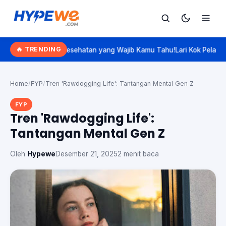
Hypewe.com - Curated Hype. Real Talk.
🔥 TRENDING
PJS Kesehatan yang Wajib Kamu Tahu!
Lari Kok Pelan? Kenalan Sama 
Cari
Cari artikel
Home
/
FYP
/
Tren 'Rawdogging Life': Tantangan Mental Gen Z
FYP
Tren 'Rawdogging Life':
Tantangan Mental Gen Z
Oleh
Hypewe
Desember 21, 2025
2 menit baca