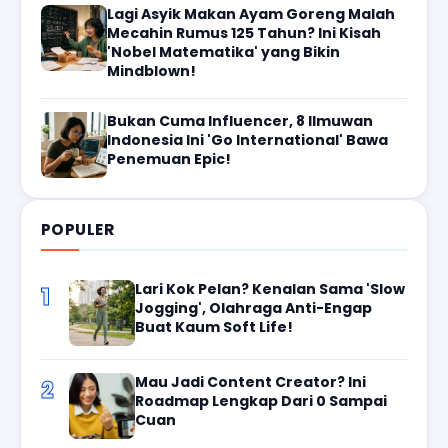
Lagi Asyik Makan Ayam Goreng Malah
Mecahin Rumus 125 Tahun? Ini Kisah
'Nobel Matematika' yang Bikin
Mindblown!
Bukan Cuma Influencer, 8 Ilmuwan
Indonesia Ini 'Go International' Bawa
Penemuan Epic!
POPULER
Lari Kok Pelan? Kenalan Sama 'Slow
1
Jogging', Olahraga Anti-Engap
Buat Kaum Soft Life!
Mau Jadi Content Creator? Ini
2
Roadmap Lengkap Dari 0 Sampai
Cuan