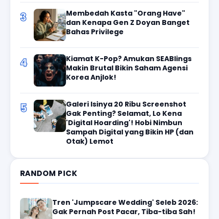
Membedah Kasta "Orang Have"
3
dan Kenapa Gen Z Doyan Banget
Bahas Privilege
Kiamat K-Pop? Amukan SEABlings
4
Makin Brutal Bikin Saham Agensi
Korea Anjlok!
Galeri Isinya 20 Ribu Screenshot
5
Gak Penting? Selamat, Lo Kena
'Digital Hoarding'! Hobi Nimbun
Sampah Digital yang Bikin HP (dan
Otak) Lemot
RANDOM PICK
Tren 'Jumpscare Wedding' Seleb 2026:
Gak Pernah Post Pacar, Tiba-tiba Sah!