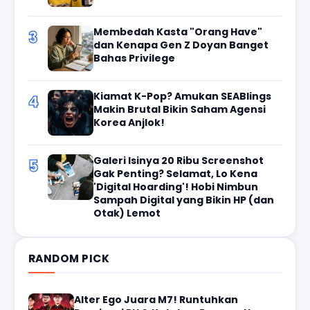
Membedah Kasta "Orang Have"
3
dan Kenapa Gen Z Doyan Banget
Bahas Privilege
Kiamat K-Pop? Amukan SEABlings
4
Makin Brutal Bikin Saham Agensi
Korea Anjlok!
Galeri Isinya 20 Ribu Screenshot
5
Gak Penting? Selamat, Lo Kena
'Digital Hoarding'! Hobi Nimbun
Sampah Digital yang Bikin HP (dan
Otak) Lemot
RANDOM PICK
Alter Ego Juara M7! Runtuhkan