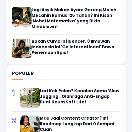
Lagi Asyik Makan Ayam Goreng Malah
Mecahin Rumus 125 Tahun? Ini Kisah
'Nobel Matematika' yang Bikin
Mindblown!
Bukan Cuma Influencer, 8 Ilmuwan
Indonesia Ini 'Go International' Bawa
Penemuan Epic!
POPULER
Lari Kok Pelan? Kenalan Sama 'Slow
1
Jogging', Olahraga Anti-Engap
Buat Kaum Soft Life!
Mau Jadi Content Creator? Ini
2
Roadmap Lengkap Dari 0 Sampai
Cuan