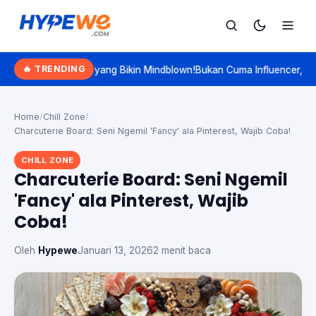
Hypewe.com - Curated Hype. Real Talk.
🔥 TRENDING
tika' yang Bikin Mindblown!
Bukan Cuma Influencer, 8 Ilmuwan Indones
Cari
Cari artikel
Home
/
Chill Zone
/
Charcuterie Board: Seni Ngemil 'Fancy' ala Pinterest, Wajib Coba!
CHILL ZONE
Charcuterie Board: Seni Ngemil
'Fancy' ala Pinterest, Wajib
Coba!
Oleh
Hypewe
Januari 13, 2026
2 menit baca