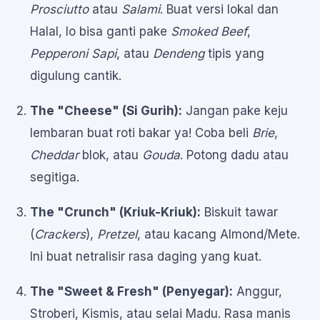
Prosciutto
atau
Salami
. Buat versi lokal dan
Halal, lo bisa ganti pake
Smoked Beef
,
Pepperoni Sapi
, atau
Dendeng
tipis yang
digulung cantik.
The "Cheese" (Si Gurih):
Jangan pake keju
lembaran buat roti bakar ya! Coba beli
Brie
,
Cheddar
blok, atau
Gouda
. Potong dadu atau
segitiga.
The "Crunch" (Kriuk-Kriuk):
Biskuit tawar
(
Crackers
),
Pretzel
, atau kacang Almond/Mete.
Ini buat netralisir rasa daging yang kuat.
The "Sweet & Fresh" (Penyegar):
Anggur,
Stroberi, Kismis, atau selai Madu. Rasa manis