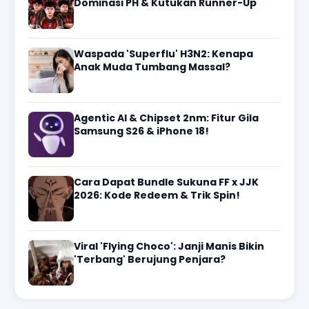
Dominasi PH & Kutukan Runner-Up
Waspada 'Superflu' H3N2: Kenapa
Anak Muda Tumbang Massal?
Agentic AI & Chipset 2nm: Fitur Gila
Samsung S26 & iPhone 18!
Cara Dapat Bundle Sukuna FF x JJK
2026: Kode Redeem & Trik Spin!
Viral 'Flying Choco': Janji Manis Bikin
'Terbang' Berujung Penjara?