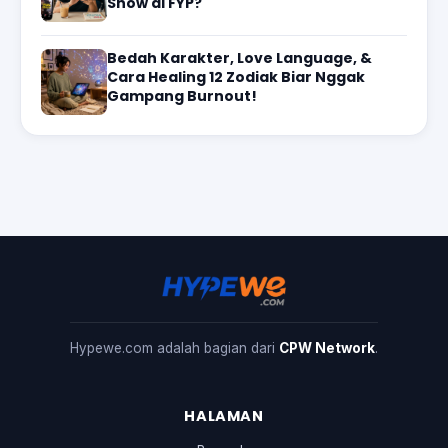
Show di FYP?
Bedah Karakter, Love Language, &
Cara Healing 12 Zodiak Biar Nggak
Gampang Burnout!
Hypewe.com adalah bagian dari
CPW Network
.
HALAMAN