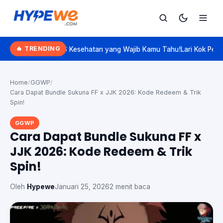
Hypewe.com - Curated Hype. Real Talk.
🔥 TRENDING
 BPJS Kesehatan yang Wajib Kamu Tahu!
Lari Kok Pelan? Kenalan Sam
Cari
Cari artikel
Home
/
GGWP
/
Cara Dapat Bundle Sukuna FF x JJK 2026: Kode Redeem & Trik
Spin!
GGWP
Cara Dapat Bundle Sukuna FF x
JJK 2026: Kode Redeem & Trik
Spin!
Oleh
Hypewe
Januari 25, 2026
2 menit baca