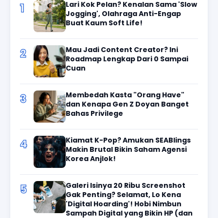
Lari Kok Pelan? Kenalan Sama 'Slow
1
Jogging', Olahraga Anti-Engap
Buat Kaum Soft Life!
Mau Jadi Content Creator? Ini
2
Roadmap Lengkap Dari 0 Sampai
Cuan
Membedah Kasta "Orang Have"
3
dan Kenapa Gen Z Doyan Banget
Bahas Privilege
Kiamat K-Pop? Amukan SEABlings
4
Makin Brutal Bikin Saham Agensi
Korea Anjlok!
Galeri Isinya 20 Ribu Screenshot
5
Gak Penting? Selamat, Lo Kena
'Digital Hoarding'! Hobi Nimbun
Sampah Digital yang Bikin HP (dan