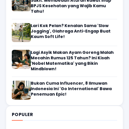
Sakit: Membedah Aturan Rawat Inap
BPJS Kesehatan yang Wajib Kamu
Tahu!
Lari Kok Pelan? Kenalan Sama 'Slow
Jogging', Olahraga Anti-Engap Buat
Kaum Soft Life!
Lagi Asyik Makan Ayam Goreng Malah
Mecahin Rumus 125 Tahun? Ini Kisah
'Nobel Matematika' yang Bikin
Mindblown!
Bukan Cuma Influencer, 8 Ilmuwan
Indonesia Ini 'Go International' Bawa
Penemuan Epic!
POPULER