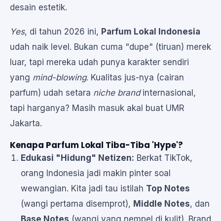
desain estetik.
Yes
, di tahun 2026 ini,
Parfum Lokal Indonesia
udah naik level. Bukan cuma "dupe" (tiruan) merek
luar, tapi mereka udah punya karakter sendiri
yang
mind-blowing
. Kualitas jus-nya (cairan
parfum) udah setara
niche brand
internasional,
tapi harganya? Masih masuk akal buat UMR
Jakarta.
Kenapa Parfum Lokal Tiba-Tiba 'Hype'?
Edukasi "Hidung" Netizen:
Berkat TikTok,
orang Indonesia jadi makin pinter soal
wewangian. Kita jadi tau istilah
Top Notes
(wangi pertama disemprot),
Middle Notes
, dan
Base Notes
(wangi yang nempel di kulit). Brand