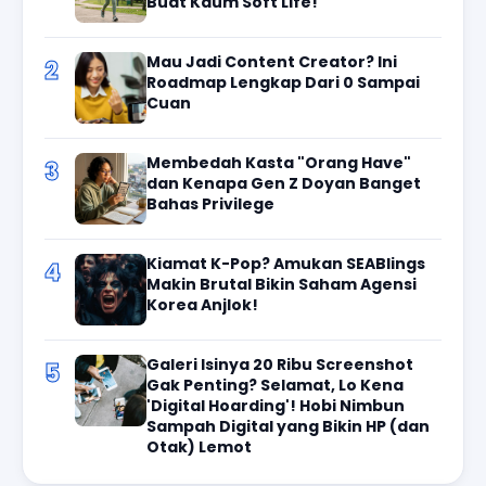
Buat Kaum Soft Life!
Mau Jadi Content Creator? Ini
2
Roadmap Lengkap Dari 0 Sampai
Cuan
Membedah Kasta "Orang Have"
3
dan Kenapa Gen Z Doyan Banget
Bahas Privilege
Kiamat K-Pop? Amukan SEABlings
4
Makin Brutal Bikin Saham Agensi
Korea Anjlok!
Galeri Isinya 20 Ribu Screenshot
5
Gak Penting? Selamat, Lo Kena
'Digital Hoarding'! Hobi Nimbun
Sampah Digital yang Bikin HP (dan
Otak) Lemot