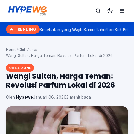
Hypewe.com - Curated Hype. Real Talk.
🔥 TRENDING
BPJS Kesehatan yang Wajib Kamu Tahu!
Lari Kok Pelan? Kenalan Sama
Cari
Cari artikel
Home
/
Chill Zone
/
Wangi Sultan, Harga Teman: Revolusi Parfum Lokal di 2026
CHILL ZONE
Wangi Sultan, Harga Teman:
Revolusi Parfum Lokal di 2026
Oleh
Hypewe
Januari 06, 2026
2 menit baca