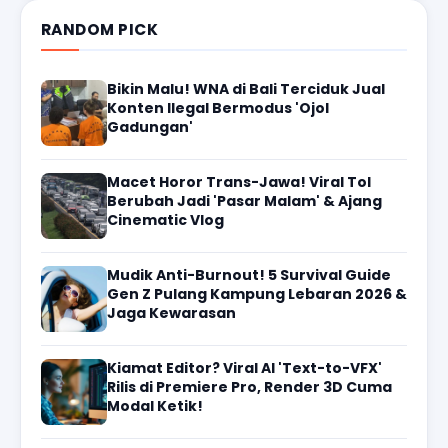
RANDOM PICK
Bikin Malu! WNA di Bali Terciduk Jual
Konten Ilegal Bermodus 'Ojol
Gadungan'
Macet Horor Trans-Jawa! Viral Tol
Berubah Jadi 'Pasar Malam' & Ajang
Cinematic Vlog
Mudik Anti-Burnout! 5 Survival Guide
Gen Z Pulang Kampung Lebaran 2026 &
Jaga Kewarasan
Kiamat Editor? Viral AI 'Text-to-VFX'
Rilis di Premiere Pro, Render 3D Cuma
Modal Ketik!