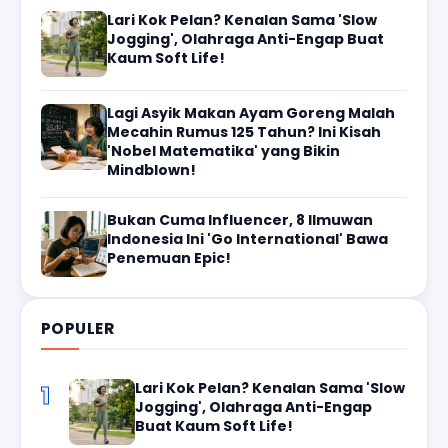
Lari Kok Pelan? Kenalan Sama 'Slow
Jogging', Olahraga Anti-Engap Buat
Kaum Soft Life!
Lagi Asyik Makan Ayam Goreng Malah
Mecahin Rumus 125 Tahun? Ini Kisah
'Nobel Matematika' yang Bikin
Mindblown!
Bukan Cuma Influencer, 8 Ilmuwan
Indonesia Ini 'Go International' Bawa
Penemuan Epic!
POPULER
Lari Kok Pelan? Kenalan Sama 'Slow
1
Jogging', Olahraga Anti-Engap
Buat Kaum Soft Life!