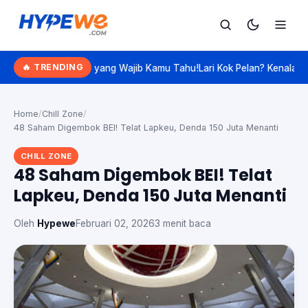
Hypewe.com - Curated Hype. Real Talk.
🔥 TRENDING
tan yang Wajib Kamu Tahu!
Lari Kok Pelan? Kenalan Sama 'Slow Joggi
Cari
Cari artikel
Home
/
Chill Zone
/
48 Saham Digembok BEI! Telat Lapkeu, Denda 150 Juta Menanti
CHILL ZONE
48 Saham Digembok BEI! Telat
Lapkeu, Denda 150 Juta Menanti
Oleh
Hypewe
Februari 02, 2026
3 menit baca