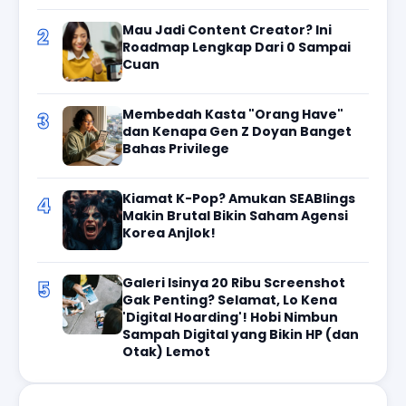
Mau Jadi Content Creator? Ini
2
Roadmap Lengkap Dari 0 Sampai
Cuan
Membedah Kasta "Orang Have"
3
dan Kenapa Gen Z Doyan Banget
Bahas Privilege
Kiamat K-Pop? Amukan SEABlings
4
Makin Brutal Bikin Saham Agensi
Korea Anjlok!
Galeri Isinya 20 Ribu Screenshot
5
Gak Penting? Selamat, Lo Kena
'Digital Hoarding'! Hobi Nimbun
Sampah Digital yang Bikin HP (dan
Otak) Lemot