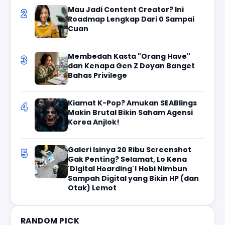
Mau Jadi Content Creator? Ini
2
Roadmap Lengkap Dari 0 Sampai
Cuan
Membedah Kasta "Orang Have"
3
dan Kenapa Gen Z Doyan Banget
Bahas Privilege
Kiamat K-Pop? Amukan SEABlings
4
Makin Brutal Bikin Saham Agensi
Korea Anjlok!
Galeri Isinya 20 Ribu Screenshot
5
Gak Penting? Selamat, Lo Kena
'Digital Hoarding'! Hobi Nimbun
Sampah Digital yang Bikin HP (dan
Otak) Lemot
RANDOM PICK