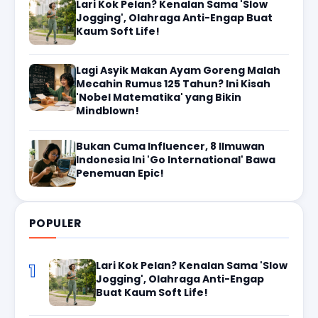
Lari Kok Pelan? Kenalan Sama 'Slow
Jogging', Olahraga Anti-Engap Buat
Kaum Soft Life!
Lagi Asyik Makan Ayam Goreng Malah
Mecahin Rumus 125 Tahun? Ini Kisah
'Nobel Matematika' yang Bikin
Mindblown!
Bukan Cuma Influencer, 8 Ilmuwan
Indonesia Ini 'Go International' Bawa
Penemuan Epic!
POPULER
Lari Kok Pelan? Kenalan Sama 'Slow
1
Jogging', Olahraga Anti-Engap
Buat Kaum Soft Life!