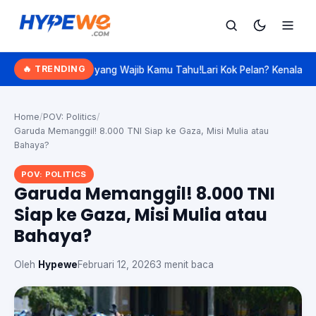
Hypewe.com - Curated Hype. Real Talk.
🔥 TRENDING
n yang Wajib Kamu Tahu!
Lari Kok Pelan? Kenalan Sama 'Slow Jogging
Cari
Cari artikel
Home
/
POV: Politics
/
Garuda Memanggil! 8.000 TNI Siap ke Gaza, Misi Mulia atau
Bahaya?
POV: POLITICS
Garuda Memanggil! 8.000 TNI
Siap ke Gaza, Misi Mulia atau
Bahaya?
Oleh
Hypewe
Februari 12, 2026
3 menit baca