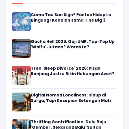
Cuma Tau Sun Sign? Pantes Hidup Lo
Bingung! Kenalan sama 'The Big 3'
Gacha Hell 2026: Gaji UMR, Tapi Top Up
'Waifu' Jutaan? Waras Lo?
Tren 'Sleep Divorce' 2026: Pisah
Ranjang Justru Bikin Hubungan Awet?
Digital Nomad Loneliness: Hidup di
Surga, Tapi Kesepian Setengah Mati
Thrifting Gentrification: Dulu Baju
'Gembel', Sekarang Baju 'Sultan'