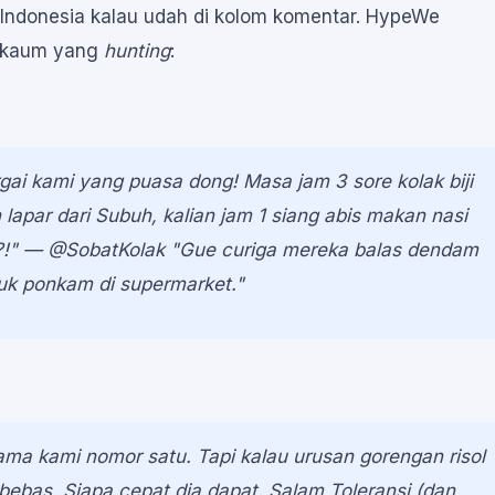
Indonesia kalau udah di kolom komentar. HypeWe
n kaum yang
hunting
:
gai kami yang puasa dong! Masa jam 3 sore kolak biji
 lapar dari Subuh, kalian jam 1 siang abis makan nasi
!"
— @SobatKolak
"Gue curiga mereka balas dendam
ruk ponkam di supermarket."
gama kami nomor satu. Tapi kalau urusan gorengan risol
bebas. Siapa cepat dia dapat. Salam Toleransi (dan