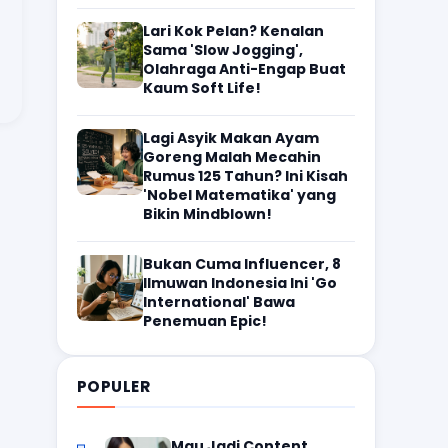
Lari Kok Pelan? Kenalan
Sama 'Slow Jogging',
Olahraga Anti-Engap Buat
Kaum Soft Life!
Lagi Asyik Makan Ayam
Goreng Malah Mecahin
Rumus 125 Tahun? Ini Kisah
'Nobel Matematika' yang
Bikin Mindblown!
Bukan Cuma Influencer, 8
Ilmuwan Indonesia Ini 'Go
International' Bawa
Penemuan Epic!
POPULER
Mau Jadi Content