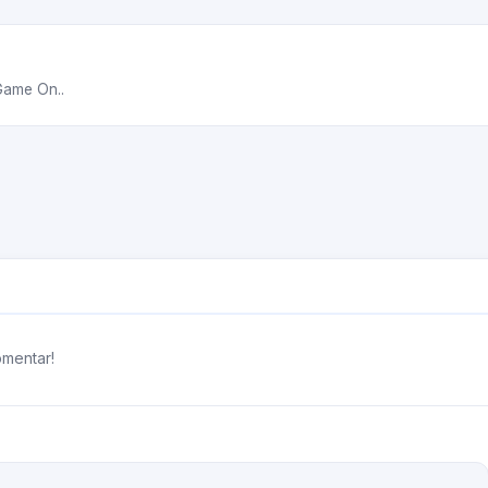
Game On..
omentar!