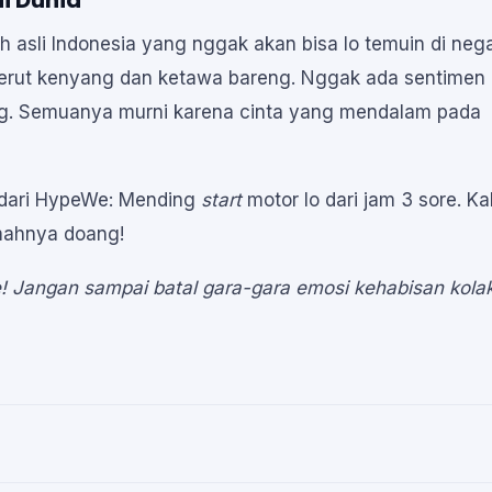
di Dunia
 asli Indonesia yang nggak akan bisa lo temuin di neg
perut kenyang dan ketawa bareng. Nggak ada sentimen
sing. Semuanya murni karena cinta yang mendalam pada
an dari HypeWe: Mending
start
motor lo dari jam 3 sore. Ka
mahnya doang!
! Jangan sampai batal gara-gara emosi kehabisan kolak