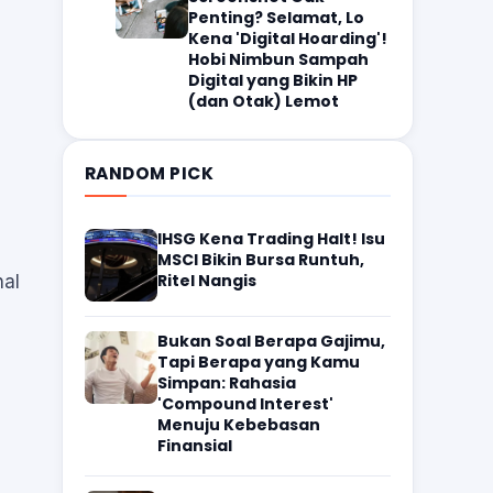
Penting? Selamat, Lo
Kena 'Digital Hoarding'!
Hobi Nimbun Sampah
Digital yang Bikin HP
(dan Otak) Lemot
RANDOM PICK
IHSG Kena Trading Halt! Isu
MSCI Bikin Bursa Runtuh,
Ritel Nangis
hal
Bukan Soal Berapa Gajimu,
Tapi Berapa yang Kamu
Simpan: Rahasia
'Compound Interest'
Menuju Kebebasan
Finansial