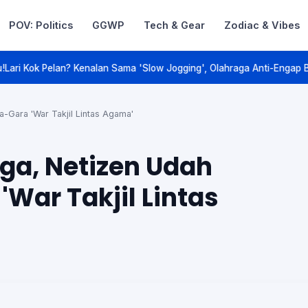
POV: Politics
GGWP
Tech & Gear
Zodiac & Vibes
Talk. Game On.
Sama 'Slow Jogging', Olahraga Anti-Engap Buat Kaum Soft Life!
Lagi A
a-Gara 'War Takjil Lintas Agama'
iga, Netizen Udah
War Takjil Lintas