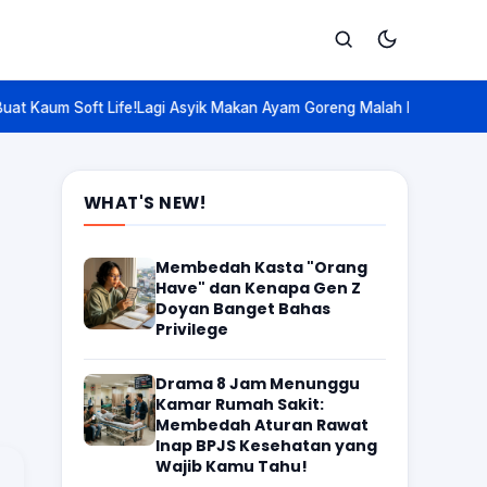
syik Makan Ayam Goreng Malah Mecahin Rumus 125 Tahun? Ini Kisah '
Cari
WHAT'S NEW!
Membedah Kasta "Orang
Have" dan Kenapa Gen Z
Doyan Banget Bahas
Privilege
Drama 8 Jam Menunggu
Kamar Rumah Sakit:
Membedah Aturan Rawat
Inap BPJS Kesehatan yang
Wajib Kamu Tahu!