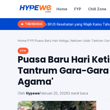
Home
FYP
Chill Zone
Hypewe.com - Curated Hype. Real 
🔥 TRENDING
nap BPJS Kesehatan yang Wajib Kamu Tahu!
Lari Kok Pelan? Kenalan 
Cari artikel
Home
/
FYP
/
Puasa Baru Hari Ketiga, Netizen Udah Tantrum Gar
FYP
Puasa Baru Hari Ket
Tantrum Gara-Gara '
Agama'
Oleh
Hypewe
Februari 20, 2026
3 menit baca