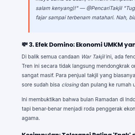
salam kenyang)!"
— @PencariTakjil
"Tug
fajar sampai terbenam matahari. Nah, bi
💸 3. Efek Domino: Ekonomi UMKM ya
Di balik semua candaan
War Takjil
ini, ada fe
Tren ini secara tidak langsung mendongkrak 
sangat masif. Para penjual takjil yang biasan
sore sudah bisa
closing
dan pulang ke rumah u
Ini membuktikan bahwa bulan Ramadan di Indo
tapi benar-benar menjadi roda penggerak eko
agama.