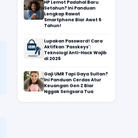
HP Lemot Padahal Baru
Setahun? Ini Panduan
Lengkap Rawat
Smartphone Biar Awet 5
Tahun!
Lupakan Password! Cara
Aktifkan 'Passkeys':
Teknologi Anti-Hack Wajib
di 2026
Gaji UMR Tapi Gaya Sultan?
Ini Panduan Cerdas Atur
Keuangan Gen Z Biar
Nggak Sengsara Tua