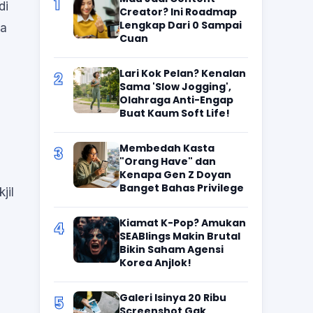
1
di
Creator? Ini Roadmap
Lengkap Dari 0 Sampai
ta
Cuan
Lari Kok Pelan? Kenalan
2
Sama 'Slow Jogging',
Olahraga Anti-Engap
Buat Kaum Soft Life!
Membedah Kasta
3
"Orang Have" dan
Kenapa Gen Z Doyan
Banget Bahas Privilege
jil
Kiamat K-Pop? Amukan
4
SEABlings Makin Brutal
Bikin Saham Agensi
Korea Anjlok!
Galeri Isinya 20 Ribu
5
Screenshot Gak