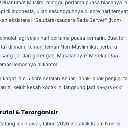
! Buat umat Muslim, minggu pertama puasa biasanya ja
pi di Indonesia, ujian sesungguhnya di sore hari ternya
nkan eksistensi "Saudara-saudara Beda Server" (Non-
dimulai lagi sejak hari pertama puasa kemarin. Buat lo
lita) di mana teman-teman Non-Muslim ikut berburu
s pisang ijo, dan gorengan. Masalahnya? Mereka
start
lemas-lemasnya di kantor!
 kaget jam 5 sore setelah Ashar, lapak-lapak penjual tak
dan X, keluh kesah kocak ini langsung jadi
megatrend
 Brutal & Terorganisir
tang lebih awal, tahun 2026 ini taktik kaum Non-Is