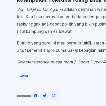
Kesimpulan: Toleransi Paling 'Enak' 
War Takjil Lintas Agama
adalah cerminan wajah
lain. Kita bisa merayakan perbedaan dengan 
rasis, nggak ada debat politik yang bikin pu
risol kampung dan es blewah.
Buat lo yang sore ini mau berburu takjil, sar
start
semenit aja, lo cuma bakal kebagian hik
Selamat berbuka puasa (nanti), Sobat HypeWe
#FYP
Bagikan: