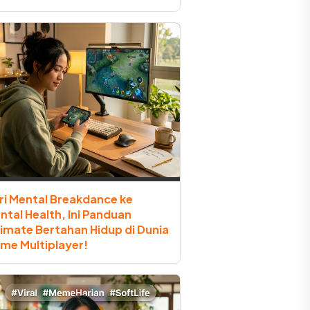
ri Mental Breakdance ke
ntal Health, Ini Panduan
timate Bertahan Hidup di Dunia
me Multiplayer!