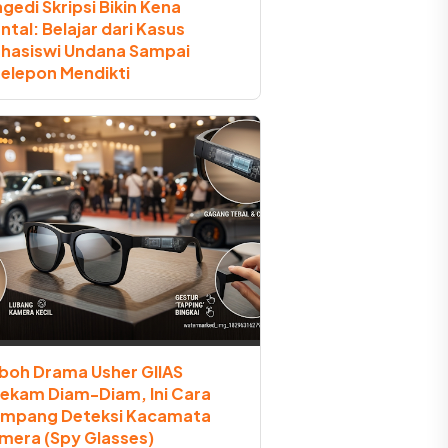
agedi Skripsi Bikin Kena
ntal: Belajar dari Kasus
hasiswi Undana Sampai
telepon Mendikti
boh Drama Usher GIIAS
rekam Diam-Diam, Ini Cara
mpang Deteksi Kacamata
mera (Spy Glasses)