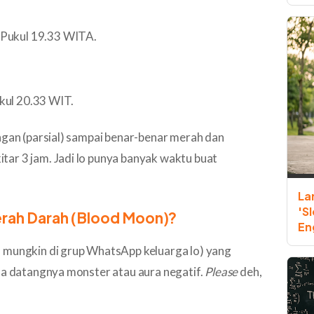
Pukul 19.33 WITA.
kul 20.33 WIT.
ngan (parsial) sampai benar-benar merah dan
ar 3 jam. Jadi lo punya banyak waktu buat
La
'S
erah Darah (Blood Moon)?
En
 mungkin di grup WhatsApp keluarga lo) yang
nda datangnya monster atau aura negatif.
Please
deh,