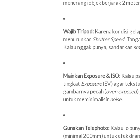
menerangi objek berjarak 2 meter,
Wajib Tripod:
Karena kondisi gela
menurunkan
Shutter Speed
. Tang
Kalau nggak punya, sandarkan
sm
Mainkan Exposure & ISO:
Kalau p
tingkat
Exposure
(EV) agar tekstu
gambarnya pecah (
over-exposed
)
untuk meminimalisir
noise
.
Gunakan Telephoto:
Kalau lo pun
(minimal 200mm) untuk efek drama