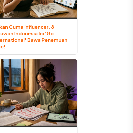
kan Cuma Influencer, 8
muwan Indonesia Ini 'Go
ternational' Bawa Penemuan
ic!