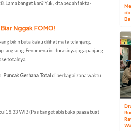
. Lama banget kan? Yuk, kita bedah fakta-
Me
da
Ba
a Biar Nggak FOMO!
g bikin buta kalau dilihat mata telanjang,
p langsung. Fenomena ini durasinya juga panjang
ase totalnya.
al
Puncak Gerhana Total
di berbagai zona waktu
Dr
ul 18.33 WIB (Pas banget abis buka puasa buat
Ru
Ra
Wa