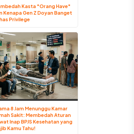
mbedah Kasta "Orang Have"
n Kenapa Gen Z Doyan Banget
has Privilege
ama 8 Jam Menunggu Kamar
mah Sakit: Membedah Aturan
wat Inap BPJS Kesehatan yang
jib Kamu Tahu!