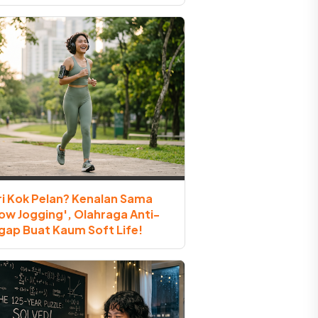
ri Kok Pelan? Kenalan Sama
low Jogging', Olahraga Anti-
gap Buat Kaum Soft Life!