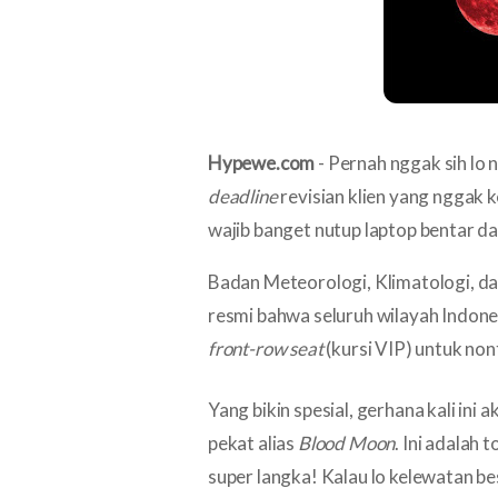
📸 3. Trik Videografi & Fotografi 'Bl
🤲 4. Momen Tepat Buat Salat Khusuf
Kesimpulan: Istirahatkan Mata Lo dari
Hypewe.com
- Pernah nggak sih lo 
deadline
revisian klien yang nggak 
wajib banget nutup laptop bentar dan
Badan Meteorologi, Klimatologi, d
resmi bahwa seluruh wilayah Indone
front-row seat
(kursi VIP) untuk no
Yang bikin spesial, gerhana kali in
pekat alias
Blood Moon
. Ini adalah
super langka! Kalau lo kelewatan bes