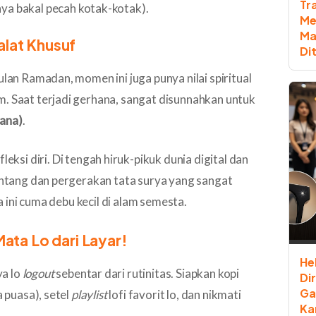
Tr
nya bakal pecah kotak-kotak).
Me
Ma
alat Khusuf
Di
ulan Ramadan, momen ini juga punya nilai spiritual
m. Saat terjadi gerhana, sangat disunnahkan untuk
hana)
.
leksi diri. Di tengah hiruk-pikuk dunia digital dan
bintang dan pergerakan tata surya yang sangat
ta ini cuma debu kecil di alam semesta.
ata Lo dari Layar!
He
a lo
logout
sebentar dari rutinitas. Siapkan kopi
Di
Ga
a puasa), setel
playlist
lofi favorit lo, dan nikmati
Ka