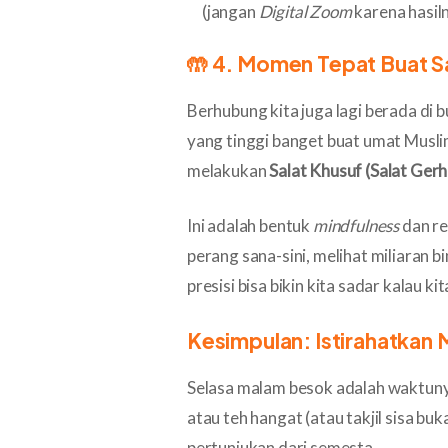
(jangan
Digital Zoom
karena hasil
🤲 4. Momen Tepat Buat S
Berhubung kita juga lagi berada di b
yang tinggi banget buat umat Musli
melakukan
Salat Khusuf (Salat Ger
Ini adalah bentuk
mindfulness
dan ref
perang sana-sini, melihat miliaran 
presisi bisa bikin kita sadar kalau ki
Kesimpulan: Istirahatkan M
Selasa malam besok adalah waktuny
atau teh hangat (atau takjil sisa buk
pertunjukan dari semesta.