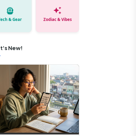
Tech & Gear
Zodiac & Vibes
t's New!