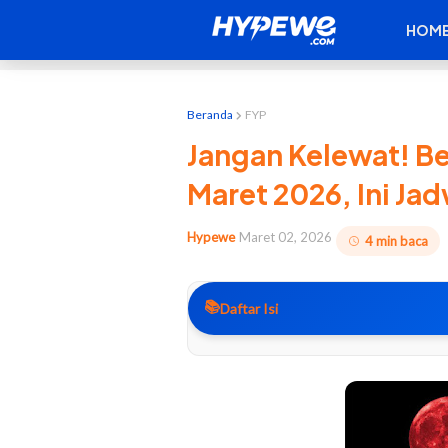
HOM
Beranda
FYP
Jangan Kelewat! B
Maret 2026, Ini Jad
Hypewe
Maret 02, 2026
4 min baca
📚
Daftar Isi
⏰ 1. Catat Jam Tayangnya Biar Ngg
🩸 2. Kenapa Warnanya Merah Darah