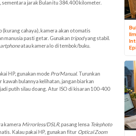
 sementara jarak Bulan itu 384.400 kilometer.
Bu
p (kurang cahaya), kamera akan otomatis
Il
an manusia pasti getar. Gunakan
tripod
yang stabil.
In
artphone
atau kamera lo di tembok/buku.
Ep
akai HP, gunakan mode
Pro/Manual
. Turunkan
r kawah bulannya kelihatan, jangan biarkan
 jadi putih silau doang. Atur ISO di kisaran 100-400
ya kamera
Mirrorless/DSLR
, pasang lensa
Telephoto
tis. Kalau pakai HP, gunakan fitur
Optical Zoom