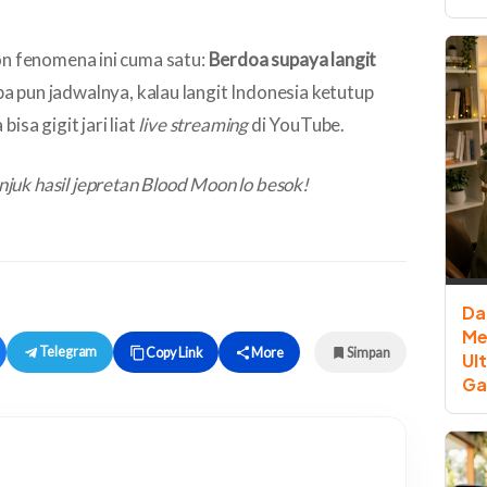
on fenomena ini cuma satu:
Berdoa supaya langit
 pun jadwalnya, kalau langit Indonesia ketutup
isa gigit jari liat
live streaming
di YouTube.
njuk hasil jepretan
Blood Moon
lo besok!
Da
Me
Telegram
Copy Link
More
Simpan
Ul
Ga