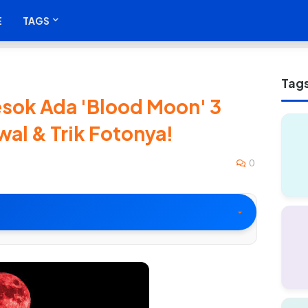
E
TAGS
Tag
esok Ada 'Blood Moon' 3
wal & Trik Fotonya!
0
ak FOMO!
 (Blood Moon)?