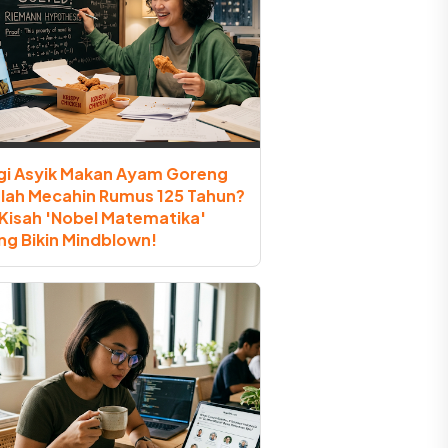
gi Asyik Makan Ayam Goreng
lah Mecahin Rumus 125 Tahun?
i Kisah 'Nobel Matematika'
ng Bikin Mindblown!