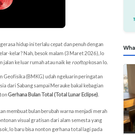
ood Moon' Anti-Buram
 Layar!
ngerasa hidup ini terlalu cepat dan penuh dengan
Wha
kelar-kelar? Nah, besok malam (3 Maret 2026), lo
 jalan ke luar rumah atau naik ke
rooftop
kosan lo.
an Geofisika (BMKG) udah ngeluarin peringatan
sia dari Sabang sampai Merauke bakal kebagian
nton
Gerhana Bulan Total (Total Lunar Eclipse)
.
i akan membuat bulan berubah warna menjadi merah
 tontonan visual gratisan dari alam semesta yang
ok, lo baru bisa nonton gerhana total lagi pada