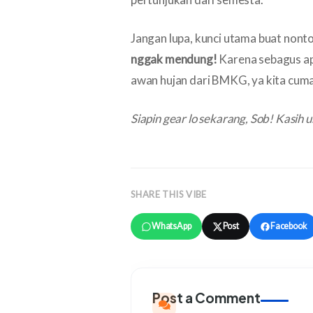
Jangan lupa, kunci utama buat nont
nggak mendung!
Karena sebagus apa
awan hujan dari BMKG, ya kita cuma b
Siapin
gear
lo sekarang, Sob! Kasih u
SHARE THIS VIBE
WhatsApp
Post
Facebook
Post a Comment