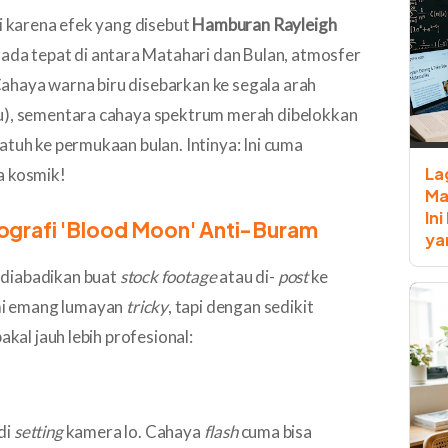
di karena efek yang disebut
Hamburan Rayleigh
rada tepat di antara Matahari dan Bulan, atmosfer
ahaya warna biru disebarkan ke segala arah
ru), sementara cahaya spektrum merah dibelokkan
atuh ke permukaan bulan. Intinya: Ini cuma
La
a kosmik!
Ma
In
otografi 'Blood Moon' Anti-Buram
ya
 diabadikan buat
stock footage
atau di-
post
ke
i emang lumayan
tricky
, tapi dengan sedikit
akal jauh lebih profesional:
di
setting
kamera lo. Cahaya
flash
cuma bisa