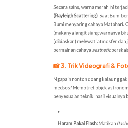
Secara sains, warna merah ini terja
(Rayleigh Scattering)
. Saat Bumi be
Bumi menyaring cahaya Matahari. C
(makanya langit siang warnanya bi
(dibiaskan) melewati atmosfer dan j
permainan cahaya
aesthetic
berskal
📸 3. Trik Videografi & F
Ngapain nonton doang kalau nggak
medsos? Memotret objek astronom
penyesuaian teknik, hasil visualnya b
Haram Pakai Flash:
Matikan
flash