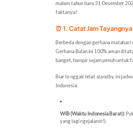
malam tahun baru 31 Desember 2028
faktanya!
⏰ 1. Catat Jam Tayangny
Berbeda dengan gerhana matahari yan
Gerhana Bulan ini 100% aman ditata
banget, hampir sejam penuh untuk f
Biar lo nggak telat
standby
, ini jadw
Indonesia:
WIB (Waktu Indonesia Barat):
Puk
yang lagi ngejalanin!).