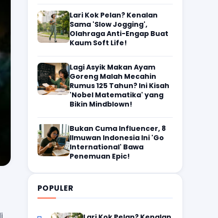
Lari Kok Pelan? Kenalan
Sama 'Slow Jogging',
Olahraga Anti-Engap Buat
Kaum Soft Life!
Lagi Asyik Makan Ayam
Goreng Malah Mecahin
Rumus 125 Tahun? Ini Kisah
'Nobel Matematika' yang
Bikin Mindblown!
Bukan Cuma Influencer, 8
Ilmuwan Indonesia Ini 'Go
International' Bawa
Penemuan Epic!
POPULER
i
Lari Kok Pelan? Kenalan