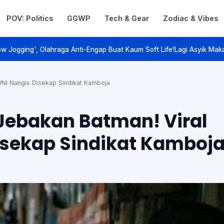
POV: Politics
GGWP
Tech & Gear
Zodiac & Vibes
Talk. Game On.
p Buat Kaum Soft Life!
Lagi Asyik Makan Ayam Goreng Malah Mecahin 
WNI Nangis Disekap Sindikat Kamboja
 Jebakan Batman! Viral
isekap Sindikat Kamboj