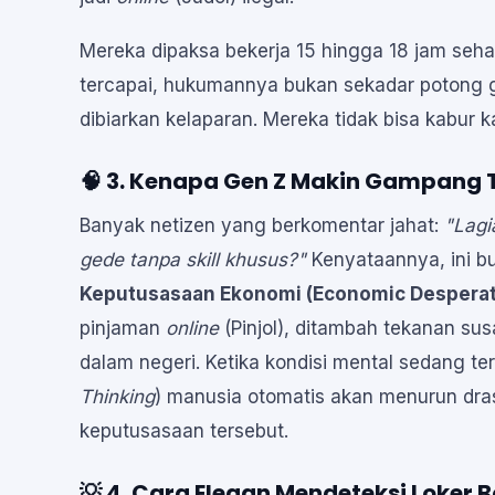
Mereka dipaksa bekerja 15 hingga 18 jam sehar
tercapai, hukumannya bukan sekadar potong gaj
dibiarkan kelaparan. Mereka tidak bisa kabur k
🧠 3. Kenapa Gen Z Makin Gampang 
Banyak netizen yang berkomentar jahat:
"Lagi
gede tanpa
skill
khusus?"
Kenyataannya, ini b
Keputusasaan Ekonomi (Economic Desperat
pinjaman
online
(Pinjol), ditambah tekanan su
dalam negeri. Ketika kondisi mental sedang terp
Thinking
) manusia otomatis akan menurun drast
keputusasaan tersebut.
💡 4. Cara Elegan Mendeteksi Loker 