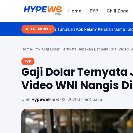
Home
FYP
Chill Zone
Hypewe.com - Curated Hype. Real 
🔥 TRENDING
ahu!
Lari Kok Pelan? Kenalan Sama 'Slow Jogging', Olahraga Anti-Enga
Cari artikel
Home
/
FYP
/
Gaji Dolar Ternyata Jebakan Batman! Viral Video 
FYP
Gaji Dolar Ternyata
Video WNI Nangis D
Oleh
Hypewe
Maret 02, 2026
3 menit baca