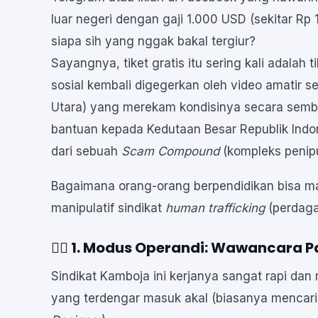
luar negeri dengan gaji 1.000 USD (sekitar Rp 1
siapa sih yang nggak bakal tergiur?
Sayangnya, tiket gratis itu sering kali adalah
sosial kembali digegerkan oleh video amatir s
Utara) yang merekam kondisinya secara semb
bantuan kepada Kedutaan Besar Republik Indo
dari sebuah
Scam Compound
(kompleks penip
Bagaimana orang-orang berpendidikan bisa mas
manipulatif sindikat
human trafficking
(perdaga
🕵️‍♂️ 1. Modus Operandi: Wawancara Pa
Sindikat Kamboja ini kerjanya sangat rapi da
yang terdengar masuk akal (biasanya mencar