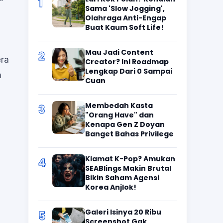
1
Sama 'Slow Jogging',
Olahraga Anti-Engap
Buat Kaum Soft Life!
Mau Jadi Content
2
era
Creator? Ini Roadmap
Lengkap Dari 0 Sampai
n
Cuan
Membedah Kasta
3
"Orang Have" dan
Kenapa Gen Z Doyan
Banget Bahas Privilege
Kiamat K-Pop? Amukan
4
SEABlings Makin Brutal
Bikin Saham Agensi
Korea Anjlok!
Galeri Isinya 20 Ribu
5
Screenshot Gak