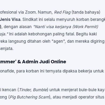
ofesional via Zoom. Namun,
Red Flag
(tanda bahaya)
Jenis Visa
. Sindikat ini selalu menyuruh korban berang
)
, dengan alasan
"Nanti visa kerjanya (Work Permit)
ja."
Ini adalah kebohongan paling fatal. Begitu kaki
eka langsung ditahan oleh "agen", dan mereka digiring
enjata.
cammer' & Admin Judi Online
nafide, para korban ini ternyata dipaksa bekerja untuk
i kencan (
Tinder, Bumble
) untuk menjerat bule-bule kay
ong (
Pig Butchering Scam
), atau menjadi operator situs