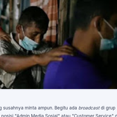
ng susahnya minta ampun. Begitu ada
broadcast
di grup
 posisi "Admin Media Sosial" atau "Customer Service" d