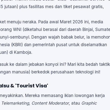
5 jutaan) plus fasilitas mes dan tiket pesawat gratis,
 tiket menuju neraka. Pada awal Maret 2026 ini, media
eorang WNI (diketahui berasal dari daerah Binjai, Sumat
unyi-sembunyi. Dengan wajah babak belur, ia memoho
nesia (KBRI) dan pemerintah pusat untuk diselamatkan
uan) di Kamboja.
uk ke dalam jebakan konyol ini? Mari kita bedah taktik
ngan manusia) berkedok perusahaan teknologi ini!
lsu & 'Tourist Visa'
n meyakinkan. Mereka memasang iklan lowongan kerja
i
Telemarketing
,
Content Moderator
, atau
Graphic