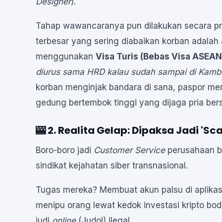
Designer
).
Tahap wawancaranya pun dilakukan secara pr
terbesar yang sering diabaikan korban adalah
menggunakan
Visa Turis (Bebas Visa ASEAN
diurus sama HRD kalau sudah sampai di Kambo
korban menginjak bandara di sana, paspor mer
gedung bertembok tinggi yang dijaga pria bers
🎰 2. Realita Gelap: Dipaksa Jadi 'S
Boro-boro jadi
Customer Service
perusahaan bo
sindikat kejahatan siber transnasional.
Tugas mereka? Membuat akun palsu di aplikas
menipu orang lewat kedok investasi kripto bod
judi
online
(Judol) ilegal.