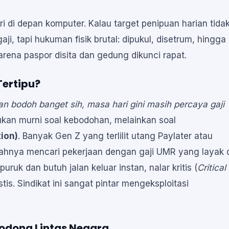
i di depan komputer. Kalau target penipuan harian tida
i, tapi hukuman fisik brutal: dipukul, disetrum, hingga
arena paspor disita dan gedung dikunci rapat.
Tertipu?
an bodoh banget sih, masa hari gini masih percaya gaji
ukan murni soal kebodohan, melainkan soal
ion)
. Banyak Gen Z yang terlilit utang Paylater atau
sahnya mencari pekerjaan dengan gaji UMR yang layak 
uruk dan butuh jalan keluar instan, nalar kritis (
Critical
is. Sindikat ini sangat pintar mengeksploitasi
Bodong Lintas Negara