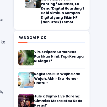
Penting? Selamat, Lo
Kena 'Digital Hoarding'!
Hobi Nimbun Sampah
Digital yang Bikin HP
kat
(dan Otak) Lemot
RANDOM PICK
 ke
Virus Nipah: Kemenkes
Pastikan Nihil, Tapi Kenapa
RI Siaga 1?
Registrasi SIM Wajib Scan
Wajah: Akhir Era 'Nomor
Hantu'?
a,
Jule x Bigmo Live Bareng:
Gimmick Mesra atau Kode
Keras?