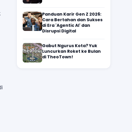
k
Panduan Karir Gen Z 2026:
Cara Bertahan dan Sukses
di Era 'Agentic AI' dan
Disrupsi Digital
Gabut Ngurus Kota? Yuk
Luncurkan Roket ke Bulan
di TheoTown!
di