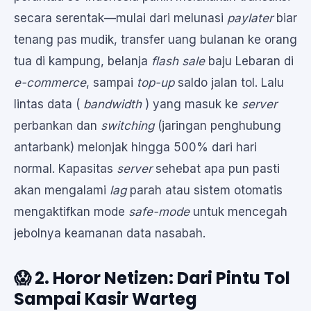
secara serentak—mulai dari melunasi
paylater
biar
tenang pas mudik, transfer uang bulanan ke orang
tua di kampung, belanja
flash sale
baju Lebaran di
e-commerce
, sampai
top-up
saldo jalan tol. Lalu
lintas data (
bandwidth
) yang masuk ke
server
perbankan dan
switching
(jaringan penghubung
antarbank) melonjak hingga 500% dari hari
normal. Kapasitas
server
sehebat apa pun pasti
akan mengalami
lag
parah atau sistem otomatis
mengaktifkan mode
safe-mode
untuk mencegah
jebolnya keamanan data nasabah.
😱 2. Horor Netizen: Dari Pintu Tol
Sampai Kasir Warteg