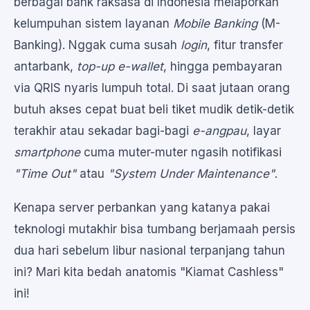
berbagai bank raksasa di Indonesia melaporkan
kelumpuhan sistem layanan
Mobile Banking
(M-
Banking). Nggak cuma susah
login
, fitur transfer
antarbank,
top-up e-wallet
, hingga pembayaran
via QRIS nyaris lumpuh total. Di saat jutaan orang
butuh akses cepat buat beli tiket mudik detik-detik
terakhir atau sekadar bagi-bagi
e-angpau
, layar
smartphone
cuma muter-muter ngasih notifikasi
"Time Out"
atau
"System Under Maintenance"
.
Kenapa server perbankan yang katanya pakai
teknologi mutakhir bisa tumbang berjamaah persis
dua hari sebelum libur nasional terpanjang tahun
ini? Mari kita bedah anatomis "Kiamat Cashless"
ini!