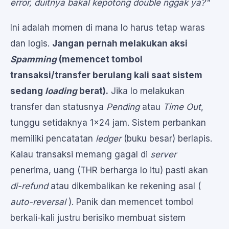
error
, duitnya bakal kepotong
double
nggak ya?"
Ini adalah momen di mana lo harus tetap waras
dan logis.
Jangan pernah melakukan aksi
Spamming
(memencet tombol
transaksi/transfer berulang kali saat sistem
sedang
loading
berat).
Jika lo melakukan
transfer dan statusnya
Pending
atau
Time Out
,
tunggu setidaknya 1x24 jam. Sistem perbankan
memiliki pencatatan
ledger
(buku besar) berlapis.
Kalau transaksi memang gagal di
server
penerima, uang (THR berharga lo itu) pasti akan
di-refund
atau dikembalikan ke rekening asal (
auto-reversal
). Panik dan memencet tombol
berkali-kali justru berisiko membuat sistem