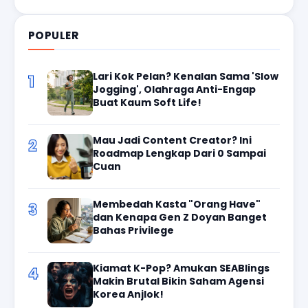
POPULER
Lari Kok Pelan? Kenalan Sama 'Slow
1
Jogging', Olahraga Anti-Engap
Buat Kaum Soft Life!
Mau Jadi Content Creator? Ini
2
Roadmap Lengkap Dari 0 Sampai
Cuan
Membedah Kasta "Orang Have"
3
dan Kenapa Gen Z Doyan Banget
Bahas Privilege
Kiamat K-Pop? Amukan SEABlings
4
Makin Brutal Bikin Saham Agensi
Korea Anjlok!