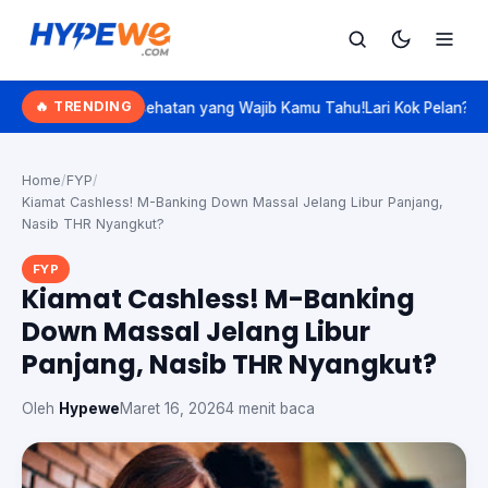
Hypewe.com - Curated Hype. Real Talk.
🔥 TRENDING
sehatan yang Wajib Kamu Tahu!
Lari Kok Pelan? Kenalan Sama 'Slow 
Cari
Cari artikel
Home
/
FYP
/
Kiamat Cashless! M-Banking Down Massal Jelang Libur Panjang,
Nasib THR Nyangkut?
FYP
Kiamat Cashless! M-Banking
Down Massal Jelang Libur
Panjang, Nasib THR Nyangkut?
Oleh
Hypewe
Maret 16, 2026
4 menit baca