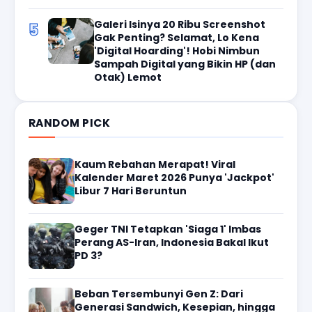
Galeri Isinya 20 Ribu Screenshot
5
Gak Penting? Selamat, Lo Kena
'Digital Hoarding'! Hobi Nimbun
Sampah Digital yang Bikin HP (dan
Otak) Lemot
RANDOM PICK
Kaum Rebahan Merapat! Viral
Kalender Maret 2026 Punya 'Jackpot'
Libur 7 Hari Beruntun
Geger TNI Tetapkan 'Siaga 1' Imbas
Perang AS-Iran, Indonesia Bakal Ikut
PD 3?
Beban Tersembunyi Gen Z: Dari
Generasi Sandwich, Kesepian, hingga