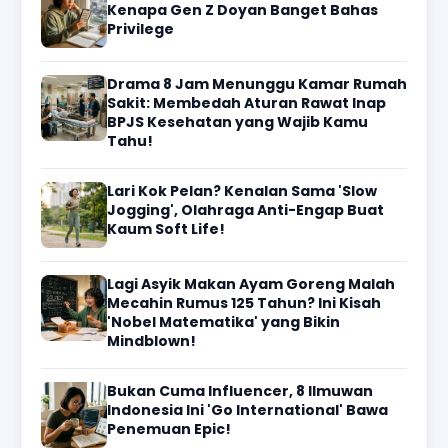
Kenapa Gen Z Doyan Banget Bahas
Privilege
Drama 8 Jam Menunggu Kamar Rumah
Sakit: Membedah Aturan Rawat Inap
BPJS Kesehatan yang Wajib Kamu
Tahu!
Lari Kok Pelan? Kenalan Sama 'Slow
Jogging', Olahraga Anti-Engap Buat
Kaum Soft Life!
Lagi Asyik Makan Ayam Goreng Malah
Mecahin Rumus 125 Tahun? Ini Kisah
'Nobel Matematika' yang Bikin
Mindblown!
Bukan Cuma Influencer, 8 Ilmuwan
Indonesia Ini 'Go International' Bawa
Penemuan Epic!