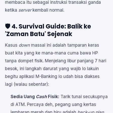
membaca itu sebagai instruksi transaksi ganda
ketika
server
kembali normal.
🛡️ 4. Survival Guide: Balik ke
'Zaman Batu' Sejenak
Kasus
down
massal ini adalah tamparan keras
buat kita yang ke mana-mana cuma bawa HP
tanpa dompet fisik. Menjelang libur panjang 7 hari
besok, ini langkah darurat yang wajib lo lakuin
begitu aplikasi M-Banking lo udah bisa diakses
lagi (walau sebentar):
Sedia Uang
Cash
Fisik:
Tarik tunai secukupnya
di ATM. Percaya deh, pegang uang kertas
lembaran merah dan biru adalah
back-up plan