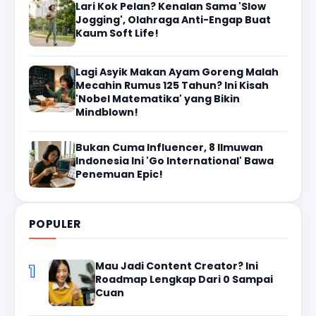
Lari Kok Pelan? Kenalan Sama 'Slow
Jogging', Olahraga Anti-Engap Buat
Kaum Soft Life!
Lagi Asyik Makan Ayam Goreng Malah
Mecahin Rumus 125 Tahun? Ini Kisah
'Nobel Matematika' yang Bikin
Mindblown!
Bukan Cuma Influencer, 8 Ilmuwan
Indonesia Ini 'Go International' Bawa
Penemuan Epic!
POPULER
Mau Jadi Content Creator? Ini
1
Roadmap Lengkap Dari 0 Sampai
Cuan