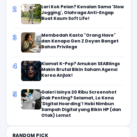
Lari Kok Pelan? Kenalan Sama 'Slow
2
Jogging', Olahraga Anti-Engap
Buat Kaum Soft Life!
Membedah Kasta "Orang Have"
3
dan Kenapa Gen Z Doyan Banget
Bahas Privilege
Kiamat K-Pop? Amukan SEABlings
4
Makin Brutal Bikin Saham Agensi
Korea Anjlok!
Galeri Isinya 20 Ribu Screenshot
5
Gak Penting? Selamat, Lo Kena
'Digital Hoarding'! Hobi Nimbun
Sampah Digital yang Bikin HP (dan
Otak) Lemot
RANDOM PICK