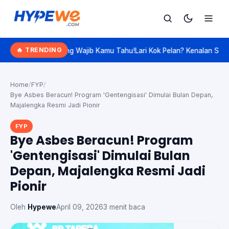
Hypewe.com - Curated Hype. Real Talk.
🔥 TRENDING
yang Wajib Kamu Tahu!
Lari Kok Pelan? Kenalan Sama 'Slow Jogging',
Cari
Cari artikel
Home
/
FYP
/
Bye Asbes Beracun! Program 'Gentengisasi' Dimulai Bulan Depan,
Majalengka Resmi Jadi Pionir
FYP
Bye Asbes Beracun! Program
'Gentengisasi' Dimulai Bulan
Depan, Majalengka Resmi Jadi
Pionir
Oleh
Hypewe
April 09, 2026
3 menit baca